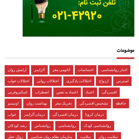
موضوعات
اخبار روانشناسی
احساسات
آناتومی مغز
آلزایمر
آرامش روان
استرس
ازدواج
اختلالات یادگیری
اختلالات روانی
اختلالات خواب
افسردگی
اعتیاد
اعتماد به نفس
اضطراب
اسکیزوفرنی
حافظه
تشخیص افسردگی
تحریک مغز
بهداشت روان
اوتیسم
درمان کرونا
درمان افسردگی
درمان آلزایمر
خواب
روانشناسی کودک
روانشناسی
روانشناس
رشد کودکان
سلامت روان
سلامت
سازمان نظام روان شناسی
زوال عقل