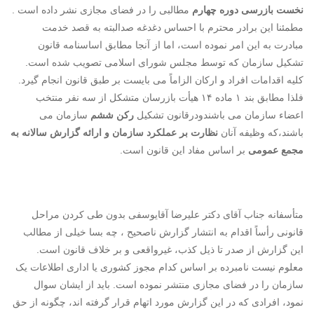
نخست بازرسی دوره چهارم
مطالبی را در فضای مجازی نشر داده است .
مطمئنا این برادر محترم با احساس دغدغه صدالبته به قصد خدمت
مبادرت به این امر نموده است، اما از آنجا مطابق اساسنامه قانون
تشکیل سازمان که توسط مجلس شورای اسلامی تصویب شده است.
کلیه اقدامات افراد و ارکان الزاماً می بایست بر طبق قانون انجام گیرد.
فلذا مطابق بند ۱ ماده ۱۴ هیأت بازرسان متشکل از سه نفر منتخب
اعضاء سازمان می باشندودرقانون تشکیل
رکن ششم
سازمان می
باشند،که وظیفه آنان
نظارت بر عملکرد سازمان و ارائه گزارش سالانه به
مجمع عمومی
بر اساس مفاد این قانون است.
متأسفانه جناب آقای دکتر علیرضا آقایوسفی بدون طی کردن مراحل
قانونی رأساً اقدام به انتشار گزارش ناصحیح ، چه بسا خیلی از مطالب
این گزارش از صدر تا ذیل کذب، غیرواقعی و بر خلاف قانون است.
معلوم نیست نامبرده بر اساس کدام مجوز کشوری یا اداری اطلاعات یک
سازمان را در فضای مجازی منتشر نموده است. باید از ایشان سوال
نمود، افرادی که در این گزارش مورد اتهام قرار گرفته اند، چگونه از حق