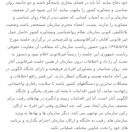
خود دفاع نمایند. آیا باید در فضای مجازی پاسخگو باشند و جو جامعه روان
شناسی و مشاوره کشور را ملتهب نمایند. آیا این شیوه غیر از تضعیف
سازمان و آب به آسیاب کسانی که چشم دیدن ارتقاء روان شناسی و
مشاوره را ندارند، نیست. اعضاء محترم سازمان مستحضر باشند وضعیت
بلاتکلیفی کنونی سازمان نظام روانشناسی ومشاوره کشور حاصل عمل
غیر قانونی آقایان دکترآقایوسفی ودکترصبحی در برگزاری جلسه مورخ
۱۳۹۵/۵/۲۵ بدون حضور ریاست سازمان که متعاقب آن معاونت حقوقی
ریاست جمهوری این جلسه را رسماً غیرقانونی اعلام نمود و دستور به
تجدید آن را داد و اختلافات درون سازمان از همین جلسه غیرقانونی آغاز
شد. روان شناسان و مشاوران افرادی فرهیخته و دارای جایگاه الگویی در
بین آحاد جامعه هستند و همگان انتظار دارند، این قشر رافع اختلافات و
مشکلات سایرین و دستگاههای کشور باشند تا سلامت رفتاری واجتماعی
رانهادینه نمایند، آیا چنین اقدامات نا پخته ای معرف پختگی و جایگاه
الگویی آنان است، آیا این اقدامات زمینه و انگیزه در نهادهای رقیب برای
تضعیف سازمان ایجاد نمی کند، چه انتظاری وقتی این افراد به ارکان
رکین سازمان بی توجهی می کنند، دیگر سازمان ها و نهادها به ویژه
سازمان های رقیب به جایگاه و ارکان سازمان احترام بگذارند و برنامه
های خود را تحت عناوین مختلف عملیاتی نکنند.