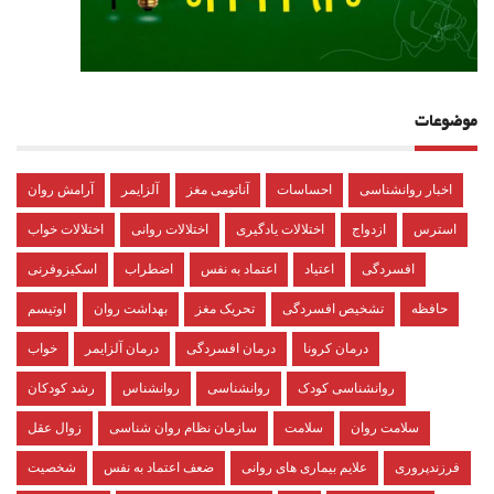
موضوعات
اخبار روانشناسی
احساسات
آناتومی مغز
آلزایمر
آرامش روان
استرس
ازدواج
اختلالات یادگیری
اختلالات روانی
اختلالات خواب
افسردگی
اعتیاد
اعتماد به نفس
اضطراب
اسکیزوفرنی
حافظه
تشخیص افسردگی
تحریک مغز
بهداشت روان
اوتیسم
درمان کرونا
درمان افسردگی
درمان آلزایمر
خواب
روانشناسی کودک
روانشناسی
روانشناس
رشد کودکان
سلامت روان
سلامت
سازمان نظام روان شناسی
زوال عقل
فرزندپروری
علایم بیماری های روانی
ضعف اعتماد به نفس
شخصیت