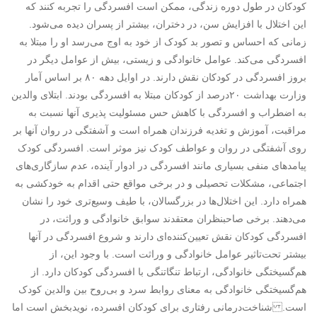
کودکان در طول دوره زندگی‌، ممکن است افسردگی را تجربه کنند که
این اختلال با افزایش سن، در دختران، بیشتر از پسران دیده می‌شود.
زمانی که احساس و تصور بد کودک از خود به اوج می‌رسد او را مبتلا به
افسردگی می‌کند. عوامل خانوادگی و زیستی، بیش‌ از عوامل دیگر در
بروز افسردگی در کودکان نقش دارند. در اوایل دهه ۸۰ بر اساس آمار
وزارت بهداشت ۲۰‌درصد از کودکان مبتلا به افسردگی بودند. ابتلای والدین
به اضطراب و افسردگی با کاهش حس مسئولیت پذیری آنها نسبت به
مراقبت، آموزش و تغدیه فرزندان همراه است و آشفتگی در روان آنها بر
روی آشفتگی در روان و عواطف کودک نیز موثر است. افسردگی کودک
پیامدهای منفی بسیاری مانند افسردگی‌ در ادوار آینده، عدم سازگاری‌های
اجتماعی، مشکلات تحصیلی و در برخی مواقع حتی اقدام به خودکشی به
همراه دارد. این اختلال‌ها در بزرگسالان، با طیف وسیع‌تری خود را نشان‌
می‌دهند. برخی صاحبنظران معتقدند سوابق خانوادگی و وراثت، در
افسردگی کودکان نقش تعیین‌کننده‌ای دارند و شروع افسردگی در آنها
بیشتر تحت‌تاثیر عوامل خانوادگی و وراثت است. با وجود این، از
هم‌گسیختگی خانوادگی، ارتباط تنگاتنگی با افسردگی کودکان دارد. از
هم‌گسیختگی خانوادگی به معنای روابط سرد و بی‌روح بین والدین کودک
است. شناخت‌درمانی رفتاری برای کودکان افسرده، نویدبخش است اما