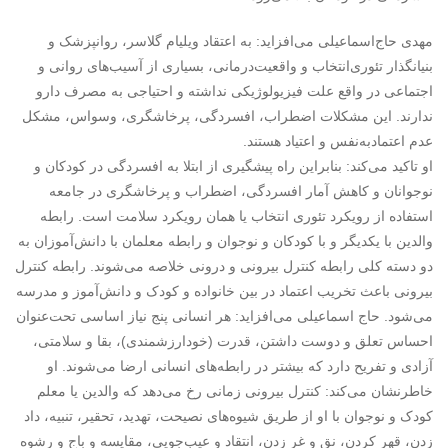
مهدی حاج‌اسماعیلی می‌افزاید: به اعتقاد ویلیام گلاسر، روانپزشک و
بنیانگذار تئوری‌انتخاب و واقعیت‌درمانی، بسیاری از آسیب‌های روانی ‌و
اجتماعی در واقع علت فیزیولوژیکی نداشته و احتیاجی به مصرف دارو
ندارند. این مشکلات اضطراب، افسرد‌گی‌، پرخاشگری، وسواس، مشکل
عدم اعتماد‌به‌نفس و اعتیاد هستند.
او تاکید می‌کند: بنابراین راه پیشگیری از ابتلا به افسردگی در کودکان و
نوجوانان و کاهش آمار افسردگی‌‌، اضطراب و پرخاشگری در جامعه
استفاده از رویکرد تئوری انتخاب یا همان رویکرد سلامت است. رابطه
والدین با یکدیگر و با کودکان و نوجوان و رابطه معلمان با دانش‌آموزان به
دو دسته کلی رابطه کنترل بیرونی و درونی خلاصه می‌شوند. رابطه کنترل
بیرونی باعث تخریب اعتماد در بین خانواده و کودک و دانش‌آموز و مدرسه
می‌شود. حاج اسماعیلی می‌افزاید: هر انسانی پنج نیاز اساسی تحت‌عنوان
احساس تعلق و دوست داشتن، قدرت (خودارزشمندی)، بقا و سلامتی،
آزادی و تفریح دارد که بیشتر در رابطه‌های انسانی ارضا می‌شوند. او
خاطرنشان می‌کند: کنترل بیرونی زمانی رخ می‌دهد که والدین یا معلم
کودک و نوجوان با او از طریق شیوه‌های نصیحت، تهدید، تحقیر، تنبیه، داد
زدن، قهر کردن، نق و غر زدن، انتقاد و عیب‌جویی، مقایسه و باج و رشوه