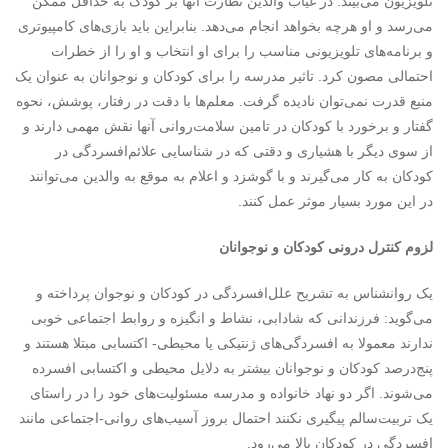
تلویزیون می‌بیند. در غیاب والدین نظارت آنها بر کودک به حداقل ممکن
می‌رسد و او هرچه بخواهد انجام می‌دهد. بنابراین باید بازی‌های کامپیوتری
و برنامه‌های تلویزیونی مناسب را برای او انتخاب و او را از خطرات
احتمالی مصون کرد. تاثیر مدرسه را برای کودکان و نوجوانان به عنوان یک
منبع قدرت نمی‌توان نادیده گرفت. معلم‌ها با دقت در رفتار، پوشش، نحوه
گفتار و برخورد با کودکان در تامین سلامت‌روانی آنها نقش مهمی دارند و
از سوی دیگر با هشیاری و دقتی که در شناسایی علائم‌افسردگی در
کودکان به کار می‌گیرند و با گوشزد و اعلام به موقع به والدین می‌توانند
در این مورد بسیار موثر عمل کنند.
لزوم کنترل درونی کودکان و نوجوانان
یک روانشناس به تشریح علل‌افسردگی در کودکان و نوجوان پرداخته و
می‌گوید: فرزندانی که شادابی، نشاط و انگیزه و روابط اجتماعی خوبی
ندارند معمولا به افسردگی‌های ژنتیکی یا محیطی- اکتسابی مبتلا هستند و
پنج‌درصد کودکان و نوجوانان بیشتر به دلایل محیطی و اکتسابی افسرده
می‌شوند. اگر دو نهاد خانواده و مدرسه مسئولیت‌های خود را در راستای
یک تربیت‌سالم پیگیری نکنند احتمال بروز آسیب‌های روانی-‌اجتماعی مانند
افسردگی در کودکان بالا می‌رود.