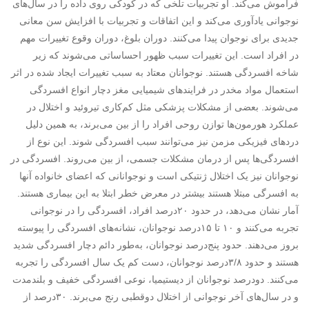
فراموش می‌کند. او تجربیات تلخی که در کودکی روی داده‌ را در سال‌های
نوجوانی یادآوری می‌کند و این اتفاقات و تجربیات با افزایش سن معانی
جدیدی برای نوجوان پیدا می‌کنند. دوران بلوغ، دوران وقوع تغییرات مهم
در افراد است. این تغییرات سبب ظهور احساساتی می‌شوند که زیر
شاخه افسردگی هستند. نوجوانان معتاد به سبب تغییرات ایجاد شده در اثر
استعمال مواد مخدر در فرایندهای شیمیایی مغز دچار انواع افسردگی
می‌شوند. بعضی از مشکلات پزشکی مثل کم‌کاری تیروئید و اختلال در
عملکرد هورمون‌ها توازن روحی افراد را از بین می‌برند، به همین دلیل
دردهای فیزیکی مزمن نیز می‌توانند سبب افسردگی شوند. این نوع از
افسردگی‌ها پس از درمان مشکلات جسمی، از بین می‌روند. افسردگی در
نوجوانان نیز یک اختلال ژنتیکی است و نوجوانانی که اعضای خانواده آنها
به افسرگی مبتلا هستند بیشتر در معرض خطر ابتلا به این بیماری هستند.
آمار نشان می‌دهد، در حدود ۲۰‌درصد افراد، افسردگی را در نوجوانی
تجربه می‌کنند و ۱۰ تا ۱۵‌درصد نوجوانان، نشانه‌های افسردگی را پیوسته
بروز می‌دهند. حدود پنج‌درصد نوجوانان، به‌طور دائم دچار افسردگی شدید
هستند و حدود ۳/۸‌درصد نوجوانان، دست کم یک سال افسردگی را تجربه
می‌کنند. دو‌درصد نوجوانان از دیستیمیا، نوعی افسردگی خفیف و بلندمدت
و در سال‌های آخر نوجوانی از اختلال دوقطبی رنج می‌برند. ۳۰‌درصد از