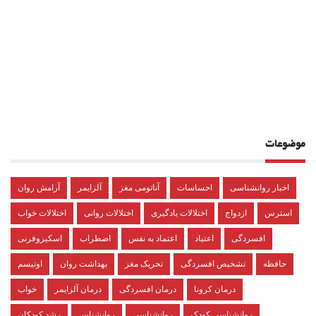
موضوعات
اخبار روانشناسی
احساسات
آناتومی مغز
آلزایمر
آرامش روان
استرس
ازدواج
اختلالات یادگیری
اختلالات روانی
اختلالات خواب
افسردگی
اعتیاد
اعتماد به نفس
اضطراب
اسکیزوفرنی
حافظه
تشخیص افسردگی
تحریک مغز
بهداشت روان
اوتیسم
درمان کرونا
درمان افسردگی
درمان آلزایمر
خواب
روانشناسی کودک
روانشناسی
روانشناس
رشد کودکان