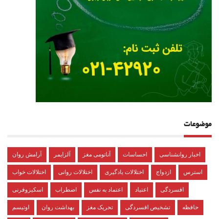
موضوعات
اخبار روانشناسی
احساسات
آناتومی مغز
آلزایمر
آرامش روان
استرس
ازدواج
اختلالات یادگیری
اختلالات روانی
اختلالات خواب
افسردگی
اعتیاد
اعتماد به نفس
اضطراب
اسکیزوفرنی
حافظه
تشخیص افسردگی
تحریک مغز
بهداشت روان
اوتیسم