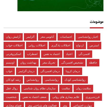
موضوعات
اخبار روانشناسی
احساسات
آناتومی مغز
آلزایمر
آرامش روان
استرس
ازدواج
اختلالات یادگیری
اختلالات روانی
اختلالات خواب
افسردگی
اعتیاد
اعتماد به نفس
اضطراب
اسکیزوفرنی
حافظه
تشخیص افسردگی
تحریک مغز
بهداشت روان
اوتیسم
درمان کرونا
درمان افسردگی
درمان آلزایمر
خواب
روانشناسی کودک
روانشناسی
روانشناس
رشد کودکان
سلامت روان
سلامت
سازمان نظام روان شناسی
زوال عقل
فرزندپروری
علایم بیماری های روانی
ضعف اعتماد به نفس
شخصیت
مهارت اجتماعی
مغز
فعالیت های شناختی مغز
فضای مجازی