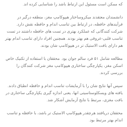
که ممکن است مسئول این ارتباط باشد را شناسایی کرده اند.
دانشمندان معتقدند میکروساختار هیپوکامپ مغز، منطقه درگیر در
فرآیندهای حافظه، در ارتباط بین تناسب اندام و حافظه نقش دارد.
شرکت کنندگانی که عملکرد بهتری در تست های حافظه داشتند در تست
تناسب قلبی-عروقی هم بهتر بودند. همچنین افراد دارای تناسب اندام بهتر
هم دارای بافت الاستیک تر در هیپوکامپ شان بودند.
مطالعه شامل ۵۱ فرد سالم جوان بود. محققان با استفاده از تکنیک خاص
اسکن مغز، یکپارچگی ساختاری هیپوکامپ مغز شرکت کنندگان را
بررسی کردند.
سپس آنها نتایج شان را با آزمایشات تناسب اندام و حافظه انطباق دادند.
یافته های ویسکلوستاسیتی انها، یعنی اندازه گیری یکپارچگی ساختاری در
بافت مغزی، مرتبط با نتایج آزمایش آشکار شد.
محققان دریافتند هرچقدر هیپوکامپ الاستیک تر باشد، با حافظه و تناسب
اندام بهتر مرتبط بود.