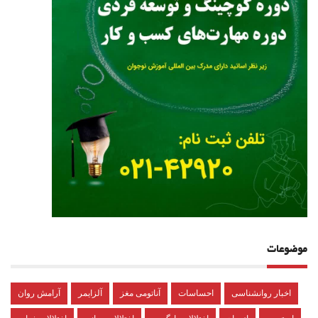
موضوعات
اخبار روانشناسی
احساسات
آناتومی مغز
آلزایمر
آرامش روان