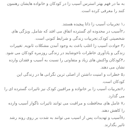
به ما در فهم بهتر استرس آسیب زا در کودکان و خانواده هایشان رهنمون
کنند را معرفی کرده است.
۱٫ تجربیات آسیب زا ذاتا پیچیده هستند.
۲٫آسیب در محدوده ای گسترده اتفاق می افتد که شامل, ویژگی های
شخصیتی کودک,تجربیات زندگی و شرایط کنونی است.
۳٫ حوادث آسیب زا اغلب باعث به وجود آمدن مشکلات ثانویه, تغییرات
زندگی و یادآوری خاطرات ناخوشایند در زندگی روزمره کودکان می شود.
۴٫کودکان واکنش های زیاد و متفاوتی را نسبت به آسیب و فقدان وارده
نشان می دهند.
۵٫ خطرات و امنیت داشتن از اصلی ترین نگرانی ها در زندگی این
کودکان است.
۶٫تجربیات آسیب زا بر خانواده و مراقبین کودک نیز تاثیرات گسترده ای را
می گذارد.
۷٫ عامل های محافظت و مراقبت می توانند تاثیرات ناگوار آسیب وارده
را کاهش دهند.
۸٫آسیب و تهدیدات پس از اسیب می توانند به شدت بر روی روند رشد
تاثیر بگذارند.