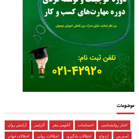
موضوعات
اخبار روانشناسی
احساسات
آناتومی مغز
آلزایمر
آرامش روان
استرس
ازدواج
اختلالات یادگیری
اختلالات روانی
اختلالات خواب