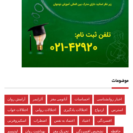
موضوعات
اخبار روانشناسی
احساسات
آناتومی مغز
آلزایمر
آرامش روان
استرس
ازدواج
اختلالات یادگیری
اختلالات روانی
اختلالات خواب
افسردگی
اعتیاد
اعتماد به نفس
اضطراب
اسکیزوفرنی
حافظه
تشخیص افسردگی
تحریک مغز
بهداشت روان
اوتیسم