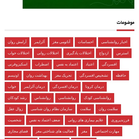
موضوعات
اخبار روانشناسی
احساسات
آناتومی مغز
آلزایمر
آرامش روان
استرس
ازدواج
اختلالات یادگیری
اختلالات روانی
اختلالات خواب
افسردگی
اعتیاد
اعتماد به نفس
اضطراب
اسکیزوفرنی
حافظه
تشخیص افسردگی
تحریک مغز
بهداشت روان
اوتیسم
درمان کرونا
درمان افسردگی
درمان آلزایمر
خواب
روانشناسی کودک
روانشناسی
روانشناس
رشد کودکان
سلامت روان
سلامت
سازمان نظام روان شناسی
زوال عقل
فرزندپروری
علایم بیماری های روانی
ضعف اعتماد به نفس
شخصیت
مهارت اجتماعی
مغز
فعالیت های شناختی مغز
فضای مجازی