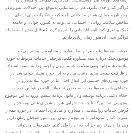
رشته‌های یاورانه مثل روانشناسی، مددکاری اجتماعی و مشاوره را
فراگیر کند و جدی بگیرد، هم در شناسایی به‌موقع این اختلالات، به‌ویژه در
نوجوانان و جوانان هم در مداخلاتی با رویکرد پیشگیرانه برای ارتقای
شاخص سلامت روانی – اجتماعی می‌تواند به کشور، جوانان و جامعه
کمک بیشتری کند. البته اقداماتی را شروع کرده که قابل تقدیر است اما تا
فراگیر شدن آن هنوز زمان زیادی داریم.
ظرفیت بیمه‌ها رغبت مردم به استفاده از مشاوره را بیشتر می‌کند
موسوی‌چلک درباره بیمه مشاوره گفت: هرچقدر خدمات مربوط به حوزه
سلامت همه‌جانبه یعنی سلامت جسم، روان و اجتماع را به سمت استفاده
از ظرفیت بیمه‌ها ببریم، رغبت مردم به این حوزه بیشتر خواهد شد. در
حوزه بیماری‌های جسمی این اتفاق افتاد اما در حوزه سلامت روانی –
اجتماعی هنوز بیمه‌ها مجاب به حضور نشده‌اند. البته در قوانین جدید در
احکام دائمی برنامه توسعه و در قانون برنامه ششم، ورود به این موضوع
پیش‌بینی شد. این‌که تا چه حد اجرایی شود و شورای عالی بیمه قرار
گرفتن خدمات روانشناسی، مشاوره و مددکاری اجتماعی در حوزه بیمه را
تصویب کند را نمی‌دانم. تا به نتیجه رسیدن این مسیر همچنان زمان داریم
ولی چاره‌ای نداریم جز این‌که آن را طی کنیم. حتی دولت می‌تواند
یارانه‌ای را برای ارتقای شاخص‌های سلامت روانی – اجتماعی مانند حوزه