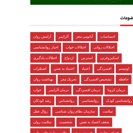
ضوعات
احساسات
آناتومی مغز
آلزایمر
آرامش روان
اختلالات روانی
اختلالات خواب
اخبار روانشناسی
اسکیزوفرنی
استرس
ازدواج
اختلالات یادگیری
اوتیسم
افسردگی
اعتیاد
اعتماد به نفس
اضطراب
حافظه
تشخیص افسردگی
تحریک مغز
بهداشت روان
درمان کرونا
درمان افسردگی
درمان آلزایمر
خواب
روانشناسی کودک
روانشناسی
روانشناس
رشد کودکان
سلامت
سازمان نظام روان شناسی
زوال عقل
ضعف اعتماد به نفس
شخصیت
سلامت روان
فضای مجازی
فرزندپروری
علایم بیماری های روانی