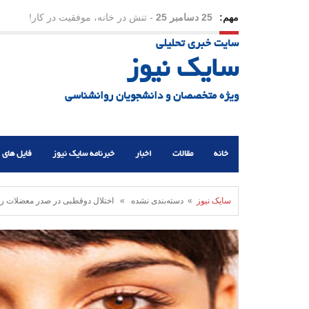
مهم:
23 دسامبر 25
-
چرا اراده می‌کنیم ولی شکست می‌خو
سایت خبری تحلیلی
21 دسامبر 25
-
یلدا؛ نماد تاب‌آوری اجتماعی در روزگا
سایک نیوز
ویژه متخصصان و دانشجویان روانشناسی
خانه
مقالات
اخبار
خبرنامه سایک نیوز
فایل های 
سایک نیوز
» دسته‌بندی نشده » اختلال دوقطبی در صدر معضلات رو