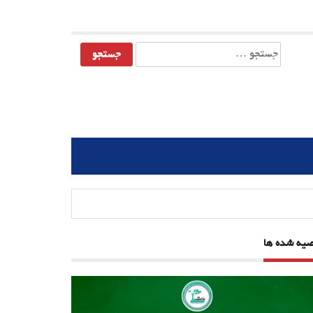
جستجو
برای:
صیه شده ها