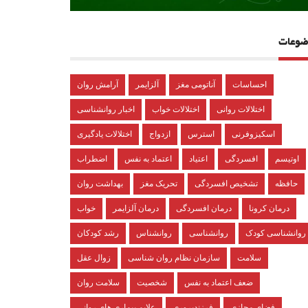
ضوعات
احساسات
آناتومی مغز
آلزایمر
آرامش روان
اختلالات روانی
اختلالات خواب
اخبار روانشناسی
اسکیزوفرنی
استرس
ازدواج
اختلالات یادگیری
اوتیسم
افسردگی
اعتیاد
اعتماد به نفس
اضطراب
حافظه
تشخیص افسردگی
تحریک مغز
بهداشت روان
درمان کرونا
درمان افسردگی
درمان آلزایمر
خواب
روانشناسی کودک
روانشناسی
روانشناس
رشد کودکان
سلامت
سازمان نظام روان شناسی
زوال عقل
ضعف اعتماد به نفس
شخصیت
سلامت روان
فضای مجازی
فرزندپروری
علایم بیماری های روانی