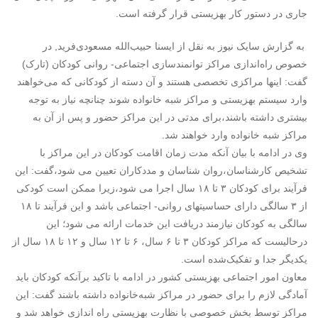
جاری در دستور کار بهزیستی قرار گرفته است.
به گزارش سایک نیوز به نقل از ایسنا حبیب‌الله مسعودی‌فرید, در
خصوص راه‌اندازی مراکز توانمندسازی اجتماعی- روانی کودکان (تارک)
گفت: اینها مراکزی تخصصی هستند و آن دسته از کودکانی که می‌خواهند
وارد سیستم بهزیستی و مراکز شبه خانواده شوند چنانچه نیاز به توجه
بیشتری داشته باشند،برای مدتی در این مراکز حضور و پس از آن به
مراکز شبه خانواده وارد خواهند شد.
وی در ادامه با بیان آنکه مدت زمان اقامت کودکان در این مراکز با
تشخیص کارشناسان،روان شناسان و مددکاران تعیین می شود،گفت: این
فرآیند برای کودکان ۳ تا ۱۸ سال اجرا می شود،زیرا ممکن است کودکی
از ۳ سالگی دارای حساسیتهای روانی- اجتماعی باشد و این فرآیند تا ۱۸
سالگی به کودکان نیازمند دریافت این خدمات ارائه می شود؛ این
درحالیست که مراکز کودکان ۳ تا ۶ سال، ۶ تا ۱۲ سال و ۱۲ تا ۱۸ سال از
یکدیگر جدا و تفکیک‌شده است.
معاون امور اجتماعی بهزیستی کشور در ادامه با تاکید برآنکه کودکان باید
آمادگی لازم را برای حضور در مراکز شبه‌خانواده داشته باشند گفت: این
مراکز توسط بخش خصوصی با نظارت بهزیستی راه اندازی خواهد شد و