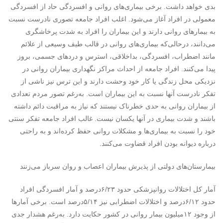
بدی خواهد داشت. برخی بیماری‌های روانی و افسردگی حاد از افسردگی
معمولی در افراد آغاز می‌شود. اغلب افراد جامعه تصوری نادرست نسبت
به بیمار‌های روانی دارند و این بیماران را افراد به شدت پرخاشگری
می‌دانند، درحالی‌که بیماری‌های ‌روانی در قالب طیف وسیعی از علائم
مانند اضطراب، افسردگی، بداخلاقی، استرس و دردهای جسمی، بروز
پیدا می‌کنند. افراد جامعه از احداث مراکز نگهداری بیماران روانی در
نزدیکی محل زندگی یا کار خود وحشت دارند و این ترس نیز ناشی از
تفکر نادرست آنها نسبت به این بیماران است. به‌رغم تصور مردم تعدادی
از بیماران روانی به حدی خطرناک نیستند که نیاز به مراقبت دائم داشته
باشند و شدت بیماری در آنها یکسان نیست. غالب افراد جامعه تفکر سنتی
خود را نسبت به بیماری‌ها و مشکلات روانی حفظ کرده‌اند و به راحتی
درباره دیوانه بودن افراد قضاوت می‌کنند.
بیمارستان‌های دولتی از پذیرش بیماران اعصاب و روان سرباز می‌زنند
آمار کل اختلالات روانپزشکی حدود ۶/۲۳‌درصد و آمار افسردگی افراد
حدود ۶/۱۲‌درصد و اختلالات اضطرابی نیز ۵/۱۴‌درصد است. برخی آمارها
از وجود ۱۲‌میلیون بیمار روانی در کشور حکایت دارد. به‌رغم هشدار جدی