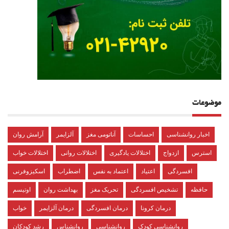
موضوعات
اخبار روانشناسی
احساسات
آناتومی مغز
آلزایمر
آرامش روان
استرس
ازدواج
اختلالات یادگیری
اختلالات روانی
اختلالات خواب
افسردگی
اعتیاد
اعتماد به نفس
اضطراب
اسکیزوفرنی
حافظه
تشخیص افسردگی
تحریک مغز
بهداشت روان
اوتیسم
درمان کرونا
درمان افسردگی
درمان آلزایمر
خواب
روانشناسی کودک
روانشناسی
روانشناس
رشد کودکان