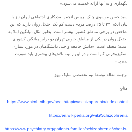
نگهداری و به آنها ارائه خدمت می‌شود.»
سید حسن موسوی چلک، رییس انجمن مددکاری اجتماعی ایران نیز با
بیان آنکه ۲۳ تا ۲۵ درصد مردم دست کم یک اختلال روان دارند که این
شاخص در برخی مناطق کشور بیشتر است، بطور مثال میانگین ابتلا به
اختلال روان در یکی از مناطق جنوبی تهران دو برابر میانگین کشوری
است؛ معتقد است: «دانش جامعه و حتی دانشگاهیان در مورد بیماری
اسکیزوفرنی کم است و در این زمینه تلاش‌های بیشتری باید صورت
پذیرد.»
ترجمه مقاله توسط تیم تخصصی سایک نیوز
منابع
https://www.nimh.nih.gov/health/topics/schizophrenia/index.shtml
https://en.wikipedia.org/wiki/Schizophrenia
https://www.psychiatry.org/patients-families/schizophrenia/what-is-