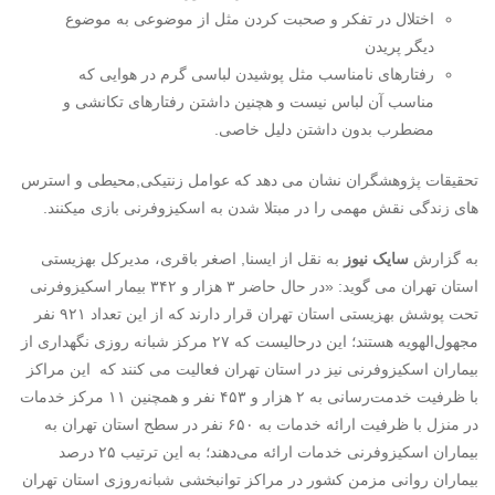
اختلال در تفکر و صحبت کردن مثل از موضوعی به موضوع
دیگر پریدن
رفتارهای نامناسب مثل پوشیدن لباسی گرم در هوایی که
مناسب آن لباس نیست و هچنین داشتن رفتارهای تکانشی و
مضطرب بدون داشتن دلیل خاصی.
تحقیقات پژوهشگران نشان می دهد که عوامل زنتیکی,محیطی و استرس
های زندگی نقش مهمی را در مبتلا شدن به اسکیزوفرنی بازی میکنند.
به گزارش
سایک نیوز
به نقل از ایسنا, اصغر باقری، مدیرکل بهزیستی
استان تهران می گوید: «در حال حاضر ۳ هزار و ۳۴۲ بیمار اسکیزوفرنی
تحت پوشش بهزیستی استان تهران قرار دارند که از این تعداد ۹۲۱ نفر
مجهول‌الهویه هستند؛ این درحالیست که ۲۷ مرکز شبانه روزی نگهداری از
بیماران اسکیزوفرنی نیز در استان تهران فعالیت می کنند که این مراکز
با ظرفیت خدمت‌رسانی به ۲ هزار و ۴۵۳ نفر و همچنین ۱۱ مرکز خدمات
در منزل با ظرفیت ارائه خدمات به ۶۵۰ نفر در سطح استان تهران به
بیماران اسکیزوفرنی خدمات ارائه می‌دهند؛ به این ترتیب ۲۵ درصد
بیماران روانی مزمن کشور در مراکز توانبخشی شبانه‌روزی استان تهران