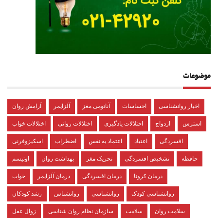
موضوعات
اخبار روانشناسی
احساسات
آناتومی مغز
آلزایمر
آرامش روان
استرس
ازدواج
اختلالات یادگیری
اختلالات روانی
اختلالات خواب
افسردگی
اعتیاد
اعتماد به نفس
اضطراب
اسکیزوفرنی
حافظه
تشخیص افسردگی
تحریک مغز
بهداشت روان
اوتیسم
درمان کرونا
درمان افسردگی
درمان آلزایمر
خواب
روانشناسی کودک
روانشناسی
روانشناس
رشد کودکان
سلامت روان
سلامت
سازمان نظام روان شناسی
زوال عقل