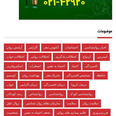
موضوعات
اخبار روانشناسی
احساسات
آناتومی مغز
آلزایمر
آرامش روان
استرس
ازدواج
اختلالات یادگیری
اختلالات روانی
اختلالات خواب
افسردگی
اعتیاد
اعتماد به نفس
اضطراب
اسکیزوفرنی
حافظه
تشخیص افسردگی
تحریک مغز
بهداشت روان
اوتیسم
درمان کرونا
درمان افسردگی
درمان آلزایمر
خواب
روانشناسی کودک
روانشناسی
روانشناس
رشد کودکان
سلامت روان
سلامت
سازمان نظام روان شناسی
زوال عقل
فرزندپروری
علایم بیماری های روانی
ضعف اعتماد به نفس
شخصیت