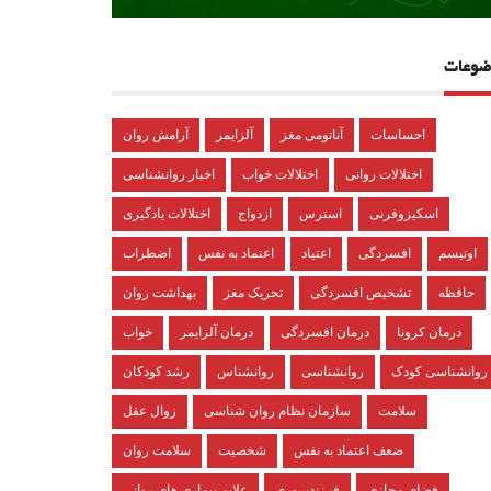
ضوعات
احساسات
آناتومی مغز
آلزایمر
آرامش روان
اختلالات روانی
اختلالات خواب
اخبار روانشناسی
اسکیزوفرنی
استرس
ازدواج
اختلالات یادگیری
اوتیسم
افسردگی
اعتیاد
اعتماد به نفس
اضطراب
حافظه
تشخیص افسردگی
تحریک مغز
بهداشت روان
درمان کرونا
درمان افسردگی
درمان آلزایمر
خواب
روانشناسی کودک
روانشناسی
روانشناس
رشد کودکان
سلامت
سازمان نظام روان شناسی
زوال عقل
ضعف اعتماد به نفس
شخصیت
سلامت روان
فضای مجازی
فرزندپروری
علایم بیماری های روانی