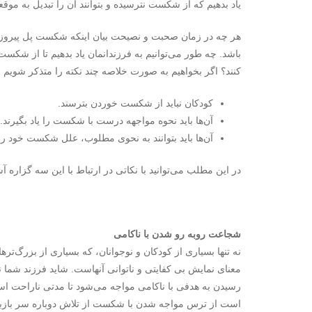
یاد بدهیم که از شکست نترسیده و بتوانند آن را تبدیل به مو
هر چه در زمان صحبت و نصیحت بیان اینکه شکست پل پیروزی 
باشد. چه طور می‌توانیم به فرزندانمان یاد بدهیم تا از شکست
کنند؟ اگر بخواهیم به صورت خلاصه چند نکته را متذکر شویم می
کودکان نباید از شکست خوردن بترسند.
آن‌ها باید نحوه مواجهه درست با شکست را یاد بگیرند.
آن‌ها باید بتوانند به نحوی مطلوب، علل شکست خود را ت
در این مطلب می‌توانید با نکاتی در ارتباط با این سه گزاره آش
شجاعت روبه­ رو شدن با ناکامی
نه ­تنها بسیاری از کودکان و نوجوانان، که بسیاری از بزرگ‌ت
معنای نمایش بی­ کفایتی و ناتوانی آن­هاست. شاید فرزند شما نی
رسیدن به هدفی با ناکامی مواجه می‌شود تا مدتی ناراحت اس
است از ترس مواجه شدن با شکست از تلاش دوباره سر بازبز