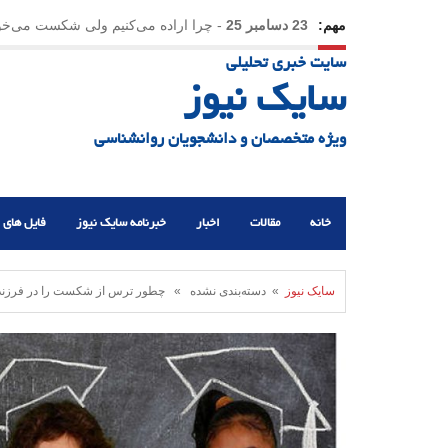
مهم:
23 دسامبر 25
-
چرا اراده می‌کنیم ولی شکست می‌خو
سایت خبری تحلیلی
21 دسامبر 25
-
یلدا؛ نماد تاب‌آوری اجتماعی در روزگا
سایک نیوز
ویژه متخصصان و دانشجویان روانشناسی
خانه
مقالات
اخبار
خبرنامه سایک نیوز
فایل های 
سایک نیوز
» دسته‌بندی نشده » چطور ترس از شکست را در فرزندا