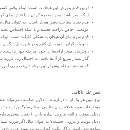
اولین قدم پذیرش این هیجانات است؛ اینکه وقتی کس
این­که پسر باشد! پس مسخره کردن و یا تلاش برای کوچ
قدم بعدی شناخت دقیق هیجان است. به عنوان مثال بسیا
موقعیتی خاص ناراحت هستند و یا این­که احساس عصبانی
قدم سوم بیان آن هیجان به شکلی کارآمد است. اینکه 
ما و یا دیگران نشود، بیان کنیم و در عین حال دیگران 
روش‌های موثر آرام‌سازی خود، مرحله چهارم است. توج
گذر بسیار سریع از آن‌ها باشد، به احتمال زیاد فرزند ش
که به سه مرحله پیش از این توجه دارید، در پی آموزش
تبیین علل ناکامی
نوع تبیین هر یک از ما در ارتباط با دلایل شکست می‌تواند نقش
موضوعات مورد علاقه روان‌شناسی به نام
سلیگمن
است. او د
دلایلی موقت و البته بیرونی اشاره دارند، احتمال بیشتری دار
دلایل موقت و بیرونی چیست؟ به عنوان مثال اگر فرزند شما 
مواجه شده است و اگر بگوید که امروز نتوانسته خوب بازی کن