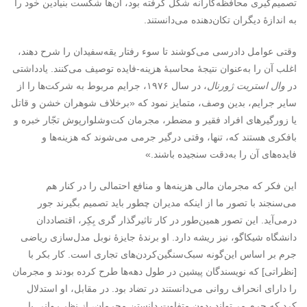
تصمیم‌گیری محافظه‌کارانه شکل گرفته بود، آن‌ها شکست بنیادین خود را
به اندازۀ دیگران تکان‌دهنده می‌دانستند.
وقتی عوامل دادرسی می‌کوشند تا سوء رفتار یقه‌سفیدان را شرح دهند،
اغلب آن را به‌عنوان نتیجۀ محاسبۀ هزینه-فایده توصیف می‌کنند. یادداشتی
در
وال استریت ژورنال
، در سال ۱۹۷۶، جرایم مربوط به شرکت‌ها را از
سایر جرایم، بدین وصف، متمایز نمود که «برخلاف شوهران خشن و قاتل
یا زورگیرهای افراد فقیر و مضطر، مجرمان کت‌وشلوارپوش تجّار خبره و
بافکری هستند که، تنها، وقتی درگیر جرمی می‌شوند که هزینه‌ها و
فایده‌های آن را به‌دقت سنجیده باشند.»
این فکر که مجرمان مالی هزینه‌ها و منافع احتمالی را در کنار هم
می‌سنجند با تصور ما از اینکه مدیران چطور باید تصمیم بگیرند جور
درمی‌آید. این تصور همین‌طور در کار تاثیرگذار گری بِکِر، اقتصاددان
دانشگاه شیکاگو، نیز ریشه دارد. او برندۀ جایزۀ نوبل مدل‌سازی ریاضی
جرم بر اساس این‌گونه سبک‌سنگین‌کردن‌های تجاری است. کار بکر با
[نظراتی] که نویسندگان پیشین در طول دهه‌ها طرح کرده بودند و مجرمان
را دارای انحراف روانی می‌دانستند در تضاد بود. در مقابل، او استدلال
کرد که جرم می‌تواند بدون متفاوت دانستن مجرمان، از نظر روانی یا