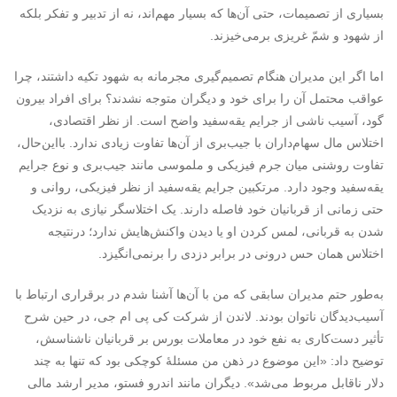
بسیاری از تصمیمات، حتی آن‌ها که بسیار مهم‌اند، نه از تدبیر و تفکر بلکه
از شهود و شمّ غریزی برمی‌خیزند.
اما اگر این مدیران هنگام تصمیم‌گیری مجرمانه به شهود تکیه داشتند، چرا
عواقب محتمل آن را برای خود و دیگران متوجه نشدند؟ برای افراد بیرون
گود، آسیب ناشی از جرایم یقه‌سفید واضح است. از نظر اقتصادی،
اختلاس مال سهام‌داران با جیب‌بری از آن‌ها تفاوت زیادی ندارد. بااین‌حال،
تفاوت روشنی میان جرم فیزیکی و ملموسی مانند جیب‌بری و نوع جرایم
یقه‌‌‌‌‌‌سفید وجود دارد. مرتکبین جرایم یقه‌سفید از نظر فیزیکی، روانی و
حتی زمانی از قربانیان خود فاصله دارند. یک اختلاسگر نیازی به نزدیک
شدن به قربانی، لمس کردن او یا دیدن واکنش‌هایش ندارد؛ درنتیجه
اختلاس همان حس درونی در برابر دزدی را برنمی‌انگیزد.
به‌طور حتم مدیران سابقی که من با آن‌ها آشنا شدم در برقراری ارتباط با
آسیب‌دیدگان ناتوان بودند. لاندن از شرکت کی پی ام جی، در حین شرح
تأثیر دست‌کاری به نفع خود در معاملات بورس بر قربانیان ناشناسش،
توضیح داد: «این موضوع در ذهن من مسئلۀ کوچکی بود که تنها به چند
دلار ناقابل مربوط می‌شد». دیگران مانند اندرو فستو، مدیر ارشد مالی