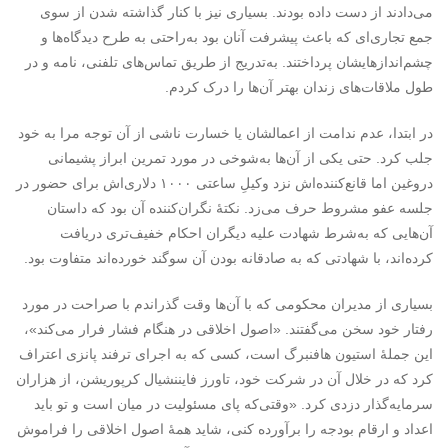
می‌دادند از دست داده بودند. بسیاری نیز با کنار گذاشته شدن از سوی
جمع تجاری‌ای که باعث پیشرفت آنان بود به‌راحتی به طرح دیدگاه‌ها و
چشم‌اندازهایشان پرداختند. به‌تدریج از طریق تماس‌های تلفنی، نامه و در
طول ملاقات‌های زندان بهتر آن‌ها را درک کردم.
در ابتدا، عدم ندامت از اعمالشان یا خسارت ناشی از آن توجه مرا به خود
جلب کرد. حتی یکی از آن‌ها به‌شوخی در مورد تمرین ابراز پشیمانی
دروغین اما قانع‌کننده‌اش نزد وکیلِ ساعتی ۱۰۰۰ دلاری‌اش برای حضور در
جلسه عفو مشروط حرف می‌زد. نکتۀ نگران‌کننده آن بود که داستان
آن‌هایی که به‌شرط شهادت علیه دیگران احکام خفیف‌تری دریافت
کرده‌اند، با شهادتی که به صادقانه بودن آن سوگند خورده‌اند متفاوت بود.
بسیاری از مدیران محکومی که با آن‌ها وقت گذراندم با صراحت در مورد
رفتار خود سخن می‌گفتند. «اصول اخلاقی در هنگام فشار فرار می‌کند»،
این جملۀ استیون هافنبرگ است، کسی که به اجرای ترفند پانزی اعتراف
کرد که در خلال آن در شرکت خود، تاورز فایننشیال کرپوریشن، از هزاران
سرمایه‌گذار دزدی کرد. «وقتی‌که پای مسئولیت در میان است و تو باید
اعداد و ارقام بودجه را برآورده کنی، شاید همۀ اصول اخلاقی را فراموش