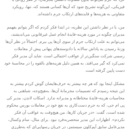
فیزیکی، این‌گونه تشریح شود که آن‌ها کسانی هستند که، تنها، رویکرد
متفاوتی به هزینه‌ها و فایده‌های ارتکاب جرم داشته‌اند.
من، با در نظر داشتن این نظریه، در ابتدا فکر کردم که اگر بتوانم بفهمم
مدیران چگونه در مورد هزینه-فایدۀ انجام عمل غیرقانونی می‌اندیشند،
می‌توانم به علت ارتکاب جرم از سوی آن‌ها پی ببرم. احتمالاً در نظر آن‌ها
وزنۀ رسیدن به پاداش سالانه یا دادوستدهای پنهانی پیش از معاملات
رسمی شرکت سنگین‌تر از عواقب احتمالی است. شاید آن مدیر فکر
نمی‌کرد که گیر می‌افتد، به همین دلیل هزینه‌های بالقوه را در محاسبۀ خود
دست پایین گرفته است.
مشکل اینجا بود که هر چه بیشتر به حرف‌هایشان گوش کردم بیشتر به
این نتیجه رسیدم که تصمیمات مجرمانۀ آن‌ها، به‌هیچ‌وجه، شباهتی به
محاسبات هزینه-فایدۀ محتاطانه و مدبرانه ندارد. اسکات لاندن، مدیر کی
پی ام جی، که به جرم دست‌کاری به نفع خود در معاملات بورس محکوم
شده است، گفت: «در جریان کارها، من هیچ‌‌وقت به عواقب آن فکر
نکردم». اظهارات این مدیر منحصربه‌فرد نبود. برای مثال، سام وکسال،
مدیرعامل سابق آیم‌‌کلون سیستمز، در جریان رسوایی‌ای که به‌طرزی