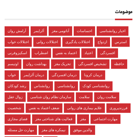
موضوعات
اخبار روانشناسی
احساسات
آناتومی مغز
آلزایمر
آرامش روان
استرس
ازدواج
اختلالات یادگیری
اختلالات روانی
اختلالات خواب
افسردگی
اعتیاد
اعتماد به نفس
اضطراب
اسکیزوفرنی
حافظه
تشخیص افسردگی
تحریک مغز
بهداشت روان
اوتیسم
درمان کرونا
درمان افسردگی
درمان آلزایمر
خواب
روانشناسی کودک
روانشناسی
روانشناس
رشد کودکان
سلامت روان
سلامت
سازمان نظام روان شناسی
زوال عقل
فرزندپروری
علایم بیماری های روانی
ضعف اعتماد به نفس
شخصیت
مهارت اجتماعی
مغز
فعالیت های شناختی مغز
فضای مجازی
والدین موفق
نیمکره های مغز
مهارت حل مسئله