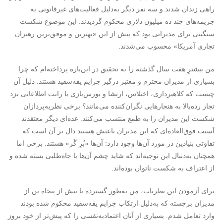
راهی زندان شدند و سه نفر دیگر به‌دلیل فعالیت‌های غیرقانونی به
جریمه‌های چند ده میلیون دلاری محکوم گردیدند. این موضوع شکست
سنگینی برای مدیرانی بود که پیش از این «بهترین و موفق‌ترین رهبران
تجاری آمریکا» محسوب می‌شدند.
من بیشترِ هفت سال گذشته را به تحقیق در این‌باره پرداخته‌ام که چرا
بسیاری از مدیران محترم و معتبر درگیر جرایم یقه‌سفید هستند. دلیل آن
چیست که کلاهبرداری، اختلاس، ارتشا و بورس‌بازی با رانت اطلاعاتی نزد
تجار رده‌بالا به هنجارهایی نگران‌کننده می‌مانند؟ برخی نظریه‌پردازان
شکست این مدیران را به طمع منتسب می‌کنند. عده‌ای دیگر معتقدند
آسیب فوق‌العاده‌ای که این مدیران باعثش هستند دال بر آن است که
تفاوتی بنیادین در مورد آن‌ها وجود دارد: آن‌ها «بُزِ گَر» هستند. برخی اما
همچنان به‌دنبال این توجیه‌اند که شاید چشم آن‌ها با جاه‌طلبی بسته شده و
از اعتراف به شکست ناتوان بوده‌اند.
برای آزمودن این نظریات، من به‌طور گسترده با بیش از پنجاه تن از
مدیران برجسته که به‌دلیل ارتکاب جرایم یقه‌سفید محکوم شده بودند
وارد تعامل شدم. بسیاری از آنان اعتمادبه‌نفسی را که پیش‌تر از خود بروز