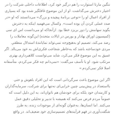
ننگین مارتا استوارت را هم درگیر خود کرد، اطلاعات داخلی شرکت را در
اختیار دخترش می‌گذاشت. او از این موضوع غافلگیر شده بود که بسیاری
از افراد اعمال او را «نوعی برنامۀ پیچیده و بزرگ» می‌دانستند که او «در
صدد عملی کردن آن بوده است». وکسال می‌فهمید اینکه به دخترش
بگوید سهامش را دور بریزد خطا بود. ازآنجاکه او می‌دانست اس ای سی
(کمیسیون اوراق بهادار و بورس در ایالات متحده) این‌گونه معاملات را
رصد می‌کند، تصمیم او به‌هیچ‌وجه نمی‌تواند نمایانندۀ استدلال منطقیِ
مردی خودساخته باشد که به‌خاطر شجاعت فکری‌اش به خود می‌بالد. اگر
عمیق به این موضوع فکر می‌کرد، شاید می‌توانست کلاهبرداری بهتری
مرتکب شود. او با تأسف می‌گفت: «نمی‌دانم چه فکر می‌کردم، متأسفانه
اصلا فکر نمی‌کردم.»
اگر این موضوع باعث سرگردانی است که این افراد باهوش و حتی
بااستعداد در پیش‌بینی چنین خرابی‌ای نه‌تنها برای شرکت، سرمایه‌گذاران
و کارمندان خود بلکه برای خودشان هم ناتوان‌اند، به این دلیل است که
عموماً مردم فرض می‌کنند که همیشه با تدبیر و تحلیلی دقیق عمل
می‌کنند. اما انسان‌ها، به‌عنوان گونه‌ای از موجودات زنده، به طرز
شگفت‌آوری در فهم فرآیند‌های تصمیم‌سازی خود ضعیف‌اند. در واقع