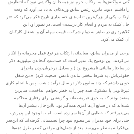
کنی.» واکنش‌ها به ارتکاب جرم نیز همه‌جا آن واکنشی نبود که انتظارش
را داشتم. دیوید مایرز، رئیس سابق ورلدکام، به یاد می‌آورد که وقت
ارتکاب یکی از بزرگ‌ترین تقلب‌های حسابداری تاریخ فکر می‌کرد که «در
حال کمک به مردم و انجام کار درست» است. در تصور او، این
کلاهبرداری در ظاهر به دوام شرکت، قیمت سهام آن و اشتغال کارکنان
آن کمک می‌کرد.
برخی از مدیران سابق، معاندانه، ارتکاب هر نوع عمل مجرمانه را انکار
می‌کردند. این توضیح یک مدیر است که همدستِ گنجاندن میلیون‌ها دلار
در ساختار مالیاتی نامشروع بود ( و به‌دلیل درجریان‌بودن ماجرای
حقوقی‌اش، به شرط مخفی ماندن نامش، صحبت کرد): «من شغل
خوبی داشتم که چند میلیون دلار در سال درآمد داشت، پس با انجام کاری
غیرقانونی یا مشکوک همه چیز را به خطر نخواهم انداخت.» سایرین
معتقد بودند که به‌نحوی غیرمنصفانه و گزینشی برای رفتاری محاکمه
شده‌اند که در صنایع آن‌ها امری همه‌گیر بود. بااین‌حال، بیشتر آن‌ها
می‌پذیرفتند که خطایی از آن‌ها سر زده است. اما، با وجود این پذیرش،
حتی برای خود مدیران نیز معلوم نبود چرا تصمیماتی گرفته‌اند که این‌قدر
بی‌فکرانه به نظر می‌رسد. بعد از شغل‌های موفقی که در طول دهه‌ها