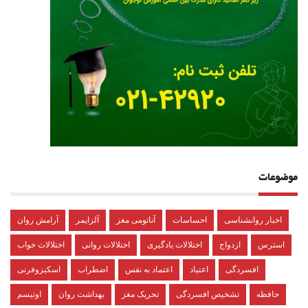
موضوعات
اخبار روانشناسی
احساسات
آناتومی مغز
آلزایمر
آرامش روان
استرس
ازدواج
اختلالات یادگیری
اختلالات روانی
اختلالات خواب
افسردگی
اعتیاد
اعتماد به نفس
اضطراب
اسکیزوفرنی
حافظه
تشخیص افسردگی
تحریک مغز
بهداشت روان
اوتیسم