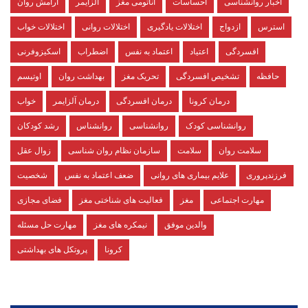
اخبار روانشناسی
احساسات
آناتومی مغز
آلزایمر
آرامش روان
استرس
ازدواج
اختلالات یادگیری
اختلالات روانی
اختلالات خواب
افسردگی
اعتیاد
اعتماد به نفس
اضطراب
اسکیزوفرنی
حافظه
تشخیص افسردگی
تحریک مغز
بهداشت روان
اوتیسم
درمان کرونا
درمان افسردگی
درمان آلزایمر
خواب
روانشناسی کودک
روانشناسی
روانشناس
رشد کودکان
سلامت روان
سلامت
سازمان نظام روان شناسی
زوال عقل
فرزندپروری
علایم بیماری های روانی
ضعف اعتماد به نفس
شخصیت
مهارت اجتماعی
مغز
فعالیت های شناختی مغز
فضای مجازی
والدین موفق
نیمکره های مغز
مهارت حل مسئله
کرونا
پروتکل های بهداشتی