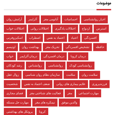
موضوعات
اخبار روانشناسی
احساسات
آناتومی مغز
آلزایمر
آرامش روان
استرس
ازدواج
اختلالات یادگیری
اختلالات روانی
اختلالات خواب
افسردگی
اعتیاد
اعتماد به نفس
اضطراب
اسکیزوفرنی
حافظه
تشخیص افسردگی
تحریک مغز
بهداشت روان
اوتیسم
درمان کرونا
درمان افسردگی
درمان آلزایمر
خواب
روانشناسی کودک
روانشناسی
روانشناس
رشد کودکان
سلامت روان
سلامت
سازمان نظام روان شناسی
زوال عقل
فرزندپروری
علایم بیماری های روانی
ضعف اعتماد به نفس
شخصیت
مهارت اجتماعی
مغز
فعالیت های شناختی مغز
فضای مجازی
والدین موفق
نیمکره های مغز
مهارت حل مسئله
کرونا
پروتکل های بهداشتی