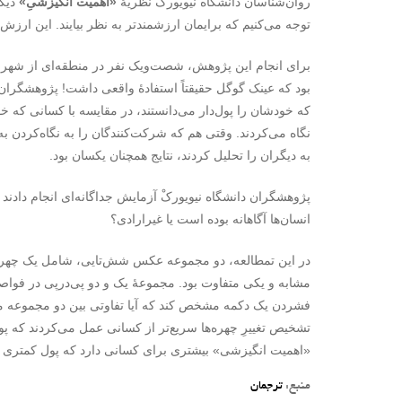
روان‌شناسان دانشگاه نیویورکْ نظریۀ
«اهمیت انگیزشیِ»
دیگر
توجه می‌کنیم که برایمان ارزشمندتر به نظر بیایند. این ارزش
برای انجام این پژوهش، شصت‌ویک نفر در منطقه‌ای از شهر منه
بود که عینک گوگل حقیقتاً استفادۀ واقعی داشت! پژوهشگران ا
که خودشان را پول‌دار می‌دانستند، در مقایسه با کسانی که خو
نگاه می‌کردند. وقتی هم که شرکت‌کنندگان را به نگاه‌کردن به
به دیگران را تحلیل کردند، نتایج همچنان یکسان بود.
پژوهشگران دانشگاه نیویورکْ آزمایش جداگانه‌ای انجام دادند ت
انسان‌ها آگاهانه بوده است یا غیرارادی؟
در این تمطالعه، دو مجموعه‌ عکس شش‌تایی، شامل یک چهره 
مشابه و یکی متفاوت بود. مجموعۀ یک و دو پی‌درپی در فواصل
فشردن یک دکمه مشخص کند که آیا تفاوتی بین دو مجموعه می‌بی
تشخیص تغییرِ چهره‌ها سریع‌تر از کسانی عمل می‌کردند که پول
«اهمیت انگیزشی» بیشتری برای کسانی دارد که پول کمتری د
منبع:
ترجمان