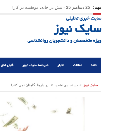
مهم:
25 دسامبر 25
-
تنش در خانه، موفقیت در کار!
سایت خبری تحلیلی
23 دسامبر 25
-
چرا اراده می‌کنیم ولی شکست می‌خو
سایک نیوز
21 دسامبر 25
-
یلدا؛ نماد تاب‌آوری اجتماعی در روزگا
ویژه متخصصان و دانشجویان روانشناسی
خانه
مقالات
اخبار
خبرنامه سایک نیوز
فایل های 
سایک نیوز
» دسته‌بندی نشده » پولدارها نگاهتان نمی کنند!