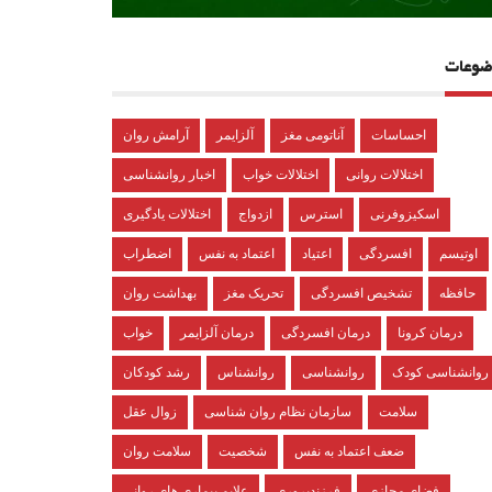
ضوعات
احساسات
آناتومی مغز
آلزایمر
آرامش روان
اختلالات روانی
اختلالات خواب
اخبار روانشناسی
اسکیزوفرنی
استرس
ازدواج
اختلالات یادگیری
اوتیسم
افسردگی
اعتیاد
اعتماد به نفس
اضطراب
حافظه
تشخیص افسردگی
تحریک مغز
بهداشت روان
درمان کرونا
درمان افسردگی
درمان آلزایمر
خواب
روانشناسی کودک
روانشناسی
روانشناس
رشد کودکان
سلامت
سازمان نظام روان شناسی
زوال عقل
ضعف اعتماد به نفس
شخصیت
سلامت روان
فضای مجازی
فرزندپروری
علایم بیماری های روانی