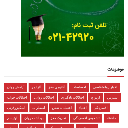
موضوعات
اخبار روانشناسی
احساسات
آناتومی مغز
آلزایمر
آرامش روان
استرس
ازدواج
اختلالات یادگیری
اختلالات روانی
اختلالات خواب
افسردگی
اعتیاد
اعتماد به نفس
اضطراب
اسکیزوفرنی
حافظه
تشخیص افسردگی
تحریک مغز
بهداشت روان
اوتیسم