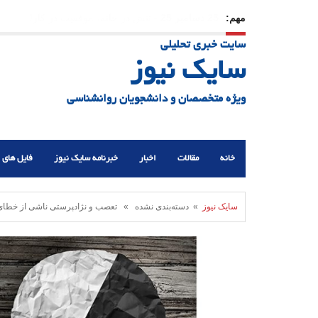
مهم:
23 دسامبر 25
-
چرا اراده می‌کنیم ولی شکست می‌خو
سایت خبری تحلیلی
21 دسامبر 25
-
یلدا؛ نماد تاب‌آوری اجتماعی در روزگا
سایک نیوز
ویژه متخصصان و دانشجویان روانشناسی
خانه
مقالات
اخبار
خبرنامه سایک نیوز
فایل های 
سایک نیوز
» دسته‌بندی نشده » تعصب و نژادپرستی ناشی از خطای