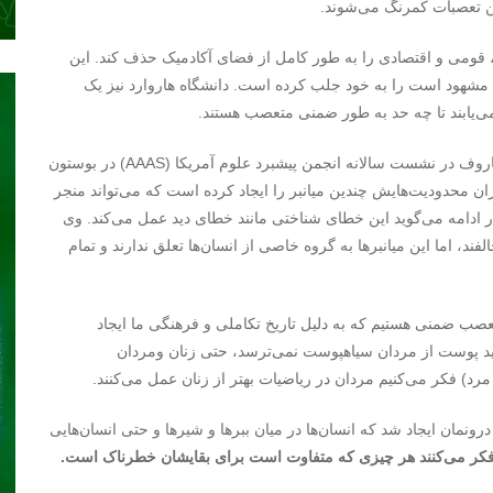
ن تعصبات کمرنگ می‌شوند.
، قومی و اقتصادی را به طور کامل از فضای آکادمیک حذف کند. این
ن مشهود است را به خود جلب کرده است. دانشگاه هاروارد نیز یک
‌یابند تا چه حد به طور ضمنی متعصب هستند.
ایندیپندنت در این خصوص می نویسد: پروفسور لیدیا ویلا-کوماروف در نشست سالانه انجمن پیشبرد علوم آمریکا (AAAS) در بوستون
 محدودیت‌هایش چندین میانبر را ایجاد کرده است که می‌تواند منجر
دامه می‌گوید این خطای شناختی مانند خطای دید عمل می‌کند. وی
، اما این میانبرها به گروه خاصی از انسان‌ها تعلق ندارند و تمام
ب ضمنی هستیم که به دلیل تاریخ تکاملی و فرهنگی ما ایجاد
ید پوست از مردان سیاهپوست نمی‌ترسد، حتی زنان ومردان
) فکر می‌کنیم مردان در ریاضیات بهتر از زنان عمل می‌کنند.
درونمان ایجاد شد که انسان‌ها در میان ببرها و شیرها و حتی انسان‌هایی
 فکر می‌کنند هر چیزی که متفاوت است برای بقایشان خطرناک است.