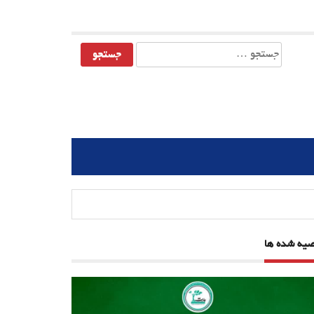
جستجو
برای:
صیه شده ها