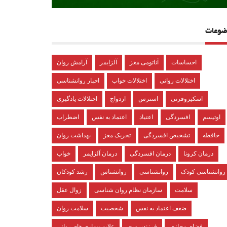
ضوعات
احساسات
آناتومی مغز
آلزایمر
آرامش روان
اختلالات روانی
اختلالات خواب
اخبار روانشناسی
اسکیزوفرنی
استرس
ازدواج
اختلالات یادگیری
اوتیسم
افسردگی
اعتیاد
اعتماد به نفس
اضطراب
حافظه
تشخیص افسردگی
تحریک مغز
بهداشت روان
درمان کرونا
درمان افسردگی
درمان آلزایمر
خواب
روانشناسی کودک
روانشناسی
روانشناس
رشد کودکان
سلامت
سازمان نظام روان شناسی
زوال عقل
ضعف اعتماد به نفس
شخصیت
سلامت روان
فضای مجازی
فرزندپروری
علایم بیماری های روانی