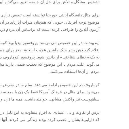
تشخیص مشکل و تلاش برای حل آن جامعه تغییر می‌کند و ای
برای مثال دانشگاه ایالتی جورجیا توانسته است تبعیض نژادی
موضوع توجه آفریقای جنوبی که همچنان میراث آپارتاید در آ
آزمون آنلاین را طراحی کرده است که براساس آن مردم درمی
اعلام کرد ذهن بشر «یک ماشین عجیب است». مغز برای جبران
به یک «خطای شناختی» از دانش شود. پروفسور کوماروف در ا
می‌گوید اغلب مردم با این موضوع که تعصب ضمنی دارند مخالفند
مردم از آن‌ها استفاده می‌کنند.
کوماروف در این خصوص ادامه می دهد: تمام ما در معرض تعص
می‌شود. برای مثال در فرهنگ آمریکا فقط یک زن یا مرد سف
سیاهپوست نیز واکنش مشابهی خواهند داشت. همه ما (زن و مرد
ترس از تفاوت و بی اعتمادی به افرادِ متفاوت به این دلیل در 
که دارایی‌هایشان را غصب کرده بودند زندگی می کردند.
آنها