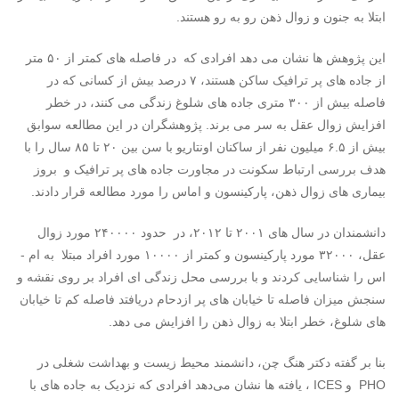
ابتلا به جنون و زوال ذهن رو به رو هستند.
این پژوهش ها نشان می­ دهد افرادی که در فاصله ه­ای کمتر از ۵۰ متر
از جاده­ های پر ترافیک ساکن هستند، ۷ درصد بیش از کسانی که در
فاصله بیش از ۳۰۰ متری جاده­ های شلوغ زندگی می­ کنند، در خطر
افزایش زوال عقل به سر می­ برند. پژوهشگران در این مطالعه سوابق
بیش از ۶.۵ میلیون نفر از ساکنان اونتاریو با سن بین ۲۰ تا ۸۵ سال را با
هدف بررسی ارتباط سکونت در مجاورت جاده­ های پر ترافیک و بروز
بیماری ­های زوال ذهن، پارکینسون و ام­اس را مورد مطالعه قرار دادند.
دانشمندان در سال­ های ۲۰۰۱ تا ۲۰۱۲، در حدود ۲۴۰۰۰۰ مورد زوال
عقل، ۳۲۰۰۰ مورد پارکینسون و کمتر از ۱۰۰۰۰ مورد افراد مبتلا به ام ­
اس را شناسایی کردند و با بررسی محل زندگی ای افراد بر روی نقشه و
سنجش میزان فاصله تا خیابان ­های پر ازدحام دریافتد فاصله کم تا خیابان
­های شلوغ، خطر ابتلا به زوال ذهن را افزایش می ­دهد.
بنا بر گفته دکتر هنگ چن، دانشمند محیط زیست و بهداشت شغلی در
PHO و ICES ، یافته ها نشان می‌دهد افرادی که نزدیک به جاده­ های با