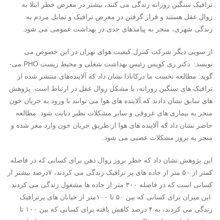
ترافیک سنگین روزانه زندگی می کنند، بیشتر در معرض خطر ابتلا به
زوال عقل هستند و قرار گرفتن در معرض ترافیک و تمایل مردم به
زندگی شهری، منجر به پیامدهای جدی در بهداشت عمومی می­ شود.
از سویی دیگر شرکت کنترل کیفیت هوای تهران در این خصوص می
نویسد: دکتر ری کوپس رئیس بهداشت شغلی و محیط زیست PHO می­
گوید: مطالعه نخست ما درکانادا نشان داد که آلاینده‌های منتشر شده از
ترافیک ­های سنگین روزانه، با مشکل زوال عقل در ارتباط است. پژوهش
های سابق نشان دادند که آلاینده­ های هوا می­ توانند با ورود به جریان خون
منجر به بیماری ­های عروقی و سایر مشکلات نظیر دیابت شود. مطالعه
حاضر نشان داد که آلاینده­ های هوا از طریق جریان خون وارد مغز شده و
منجر به بروز مشکلات عصبی می­ شود.
این پژوهش نشان داد که خطر بروز زوال ذهن برای کسانی که در فاصله
کمتر از ۵۰ متر از جاده های پر ترافیک زندگی می کردند، ۷درصد بیشتر از
کسانی است که در فاصله ۳۰۰ متر از جاده ها مشغول زندگی می کردند.
این میزان برای کسانی که بین ۵۰ تا ۱۰۰متر از خیابان ­های پرترافیک
زندگی می کردند، به ۴ درصد کاهش یافته برای کسانی که بین ۱۰۰ تا