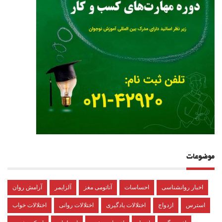
موضوعات
اخبار روانشناسی
احساسات
آناتومی مغز
آلزایمر
آرامش روان
استرس
ازدواج
اختلالات یادگیری
اختلالات روانی
اختلالات خواب