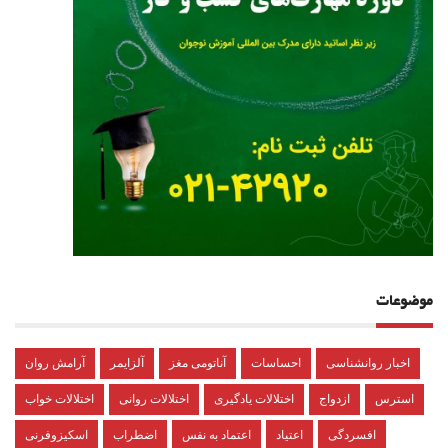
موضوعات
اخبار روانشناسی
احساسات
آناتومی مغز
آلزایمر
آرامش روان
استرس
ازدواج
اختلالات یادگیری
اختلالات روانی
اختلالات خواب
افسردگی
اعتیاد
اعتماد به نفس
اضطراب
اسکیزوفرنی