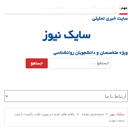
مهم:
23 دسامبر 25
-
چرا اراده می‌کنیم ولی شکست می‌خوریم؟
سایت خبری تحلیلی
21 دسامبر 25
-
یلدا؛ نماد تاب‌آوری اجتماعی در روزگار دشوار
سایک نیوز
ویژه متخصصان و دانشجویان روانشناسی
جستجو
برای:
سایک نیوز
» دسته‌بندی نشده » یافته های جدید در مورد علت راست یا چپ
دست بودن