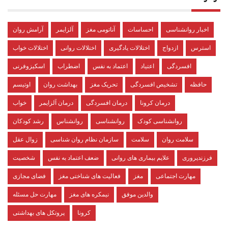
اخبار روانشناسی
احساسات
آناتومی مغز
آلزایمر
آرامش روان
استرس
ازدواج
اختلالات یادگیری
اختلالات روانی
اختلالات خواب
افسردگی
اعتیاد
اعتماد به نفس
اضطراب
اسکیزوفرنی
حافظه
تشخیص افسردگی
تحریک مغز
بهداشت روان
اوتیسم
درمان کرونا
درمان افسردگی
درمان آلزایمر
خواب
روانشناسی کودک
روانشناسی
روانشناس
رشد کودکان
سلامت روان
سلامت
سازمان نظام روان شناسی
زوال عقل
فرزندپروری
علایم بیماری های روانی
ضعف اعتماد به نفس
شخصیت
مهارت اجتماعی
مغز
فعالیت های شناختی مغز
فضای مجازی
والدین موفق
نیمکره های مغز
مهارت حل مسئله
کرونا
پروتکل های بهداشتی