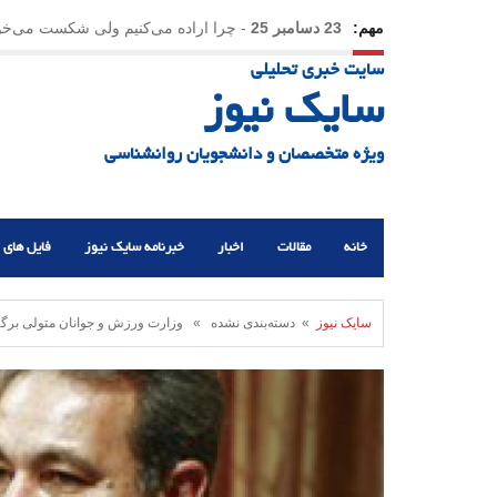
مهم:
23 دسامبر 25
-
چرا اراده می‌کنیم ولی شکست می‌خو
سایت خبری تحلیلی
21 دسامبر 25
-
یلدا؛ نماد تاب‌آوری اجتماعی در روزگا
سایک نیوز
ویژه متخصصان و دانشجویان روانشناسی
خانه
مقالات
اخبار
خبرنامه سایک نیوز
فایل های 
سایک نیوز
» دسته‌بندی نشده » وزارت ورزش و جوانان متولی برگزار