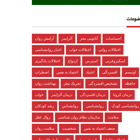
ضوعات
احساسات
آناتومی مغز
آلزایمر
آرامش روان
اختلالات روانی
اختلالات خواب
اخبار روانشناسی
اسکیزوفرنی
استرس
ازدواج
اختلالات یادگیری
اوتیسم
افسردگی
اعتیاد
اعتماد به نفس
اضطراب
حافظه
تشخیص افسردگی
تحریک مغز
بهداشت روان
درمان کرونا
درمان افسردگی
درمان آلزایمر
خواب
روانشناسی کودک
روانشناسی
روانشناس
رشد کودکان
سلامت
سازمان نظام روان شناسی
زوال عقل
ضعف اعتماد به نفس
شخصیت
سلامت روان
فضای مجازی
فرزندپروری
علایم بیماری های روانی