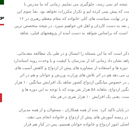
نتیجه ای نمی رسد، جلوگیری می نماییم. زمانی که ما مدرس با
که پیش بینی کرده ایم و تکرار مکررات نخواهد بود. بعدُ سوم این
مو
طرح این است که در راستای سند ملی، قانون تسهیل ازدواج و در نهایت سیاست های کلی خانواده که مقام معظم رهبری در ۱۶
ا من بعد به دست کاردان و اهل فن خواهیم سپرد، در نتیجه متخصص ترین
ین است که براساس شواهد به دست آمده از پژوهشهای قبلی، شاهد
به ذکر است که ما این مسئله را امسال و در طی یک مطالعه مقدماتی،
م و شواهد نشان داد زمانی که از مدرسان با کیفیت و با وحدت رویه استاندارد
وره ها و استفاده از مشاوره های پیش از ازدواج و کاهش آسیب های
ان می دهد هم در اثر تلاش های وزارت ورزش و جوانان و هم در اثر
تلاش های سایر دستگاه ها در قوای سه گانه، تا دی ماه امسال در خصوص میانگین ازدواج کشور شاهد یک افزایش میانگین ۱۰ هزار
نفری در هر ماه بوده ایم. به طوریکه تا پایان سال گذشته، میانگین ازدواج، ماهانه ۵۸ هزار نفر بوده که با توجه به این دوره ها و
 پایان تاکید کرد: بنده از همه همکاران ، مسئولان و از همه مدیران
 زمینه آموزش های پیش از ازدواج و خانواده انجام می دهند،
ی امور ازدواج و خانواده جوانان هستیم، پس در کنار هم قرار