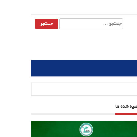
جستجو
برای:
صیه شده ها