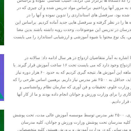
ی را که دستگاه ها برگزار می کردند، آسیب شناسی نموده و براساس
 به مرور آنها پرداختیم. براساس مواد تدریس شده و آن چیزی که در
م معظم رهبری ابلاغ شده بود، سرفصل های استانداردی را تدوین نموده و آنها را در
ها را در نظر گرفته و سرفصل هایی جدید آماده کردیم. براساس این
سان در تدریس این موضوعات، وحدت رویه داشته باشند بدین معنا
ک نوع محتوا با شیوه آموزشی و ارزشیابی استاندارد را می بایست
ره به آمار متقاضیان ازدواج در هر سال ادامه داد: سالانه در
کشور، حدود ۷۵۰ هزار زوج یا یک و نیم میلیون نفر در آستانه ازدواج وجود دارد که می بایست تحت ۱۶ ساعت آموزش قرار گیرند. با
در نظر گرفتن این تعداد زوج و برآورد مدرسان و پوشش ۱۲ ماهه این آموزش ها، نتیجه گیری کردیم که به حدود ۶۰ هزار دوره نیاز
است. از سویی دیگر اگر هر مدرس ۲ دوره در ماه برگزار نماید، حداقل به ۲۵۰۰ نفر مدرس نیاز داریم. برهمین اساس طرحی را که
وزارت علوم، تحقیقات و فن آوری که سازمان نظام روانشناسی و
ی را برای وزارت ورزش و جوانان انجام داده بودند و ما از کار آنها
رار دادیم.
وی افزود: طبق برنامه ریزی های انجام شده تا پایان سال جاری، ۲۵۰۰ نفر مدرس توسط موسسه آموزش عالی مدت، تحت پوشش
قرار خواهند گرفت. این ۲۵۰۰ نفر شامل کلیه مدرسان تحت پوشش وزارت ورزش و جوانان، کلیه مدرسان
 مدرسانی که در وزارت آموزش و پرورش هستند، کلیه متخصصانی