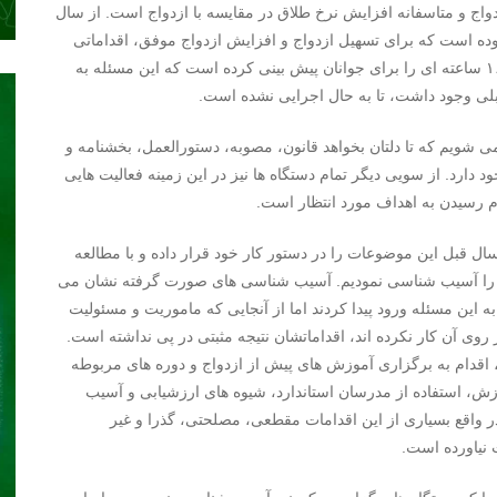
نرخ ازدواج و متاسفانه افزایش نرخ طلاق در مقایسه با ازدواج است. از سال
نموده است که برای تسهیل ازدواج و افزایش ازدواج موفق، اقداماتی
اساسی صورت گیرد. ماده ۸ این قانون، دوره های آموزشی ۱۶ ساعته ای را برای جوانان پیش بینی کرده است که این مسئله به
بلی وجود داشت، تا به حال اجرایی نشده است.
ی شویم که تا دلتان بخواهد قانون، مصوبه، دستورالعمل، بخشنامه و
د دارد. از سویی دیگر تمام دستگاه ها نیز در این زمینه فعالیت هایی
م رسیدن به اهداف مورد انتظار است.
 سال قبل این موضوعات را در دستور کار خود قرار داده و با مطالعه
 را آسیب شناسی نمودیم. آسیب شناسی های صورت گرفته نشان می
به این مسئله ورود پیدا کردند اما از آنجایی که ماموریت و مسئولیت
وی آن کار نکرده اند، اقداماتشان نتیجه مثبتی در پی نداشته است.
اقدام به برگزاری آموزش های پیش از ازدواج و دوره های مربوطه
ش، استفاده از مدرسان استاندارد، شیوه های ارزشیابی و آسیب
واقع بسیاری از این اقدامات مقطعی، مصلحتی، گذرا و غیر
 نیاورده است.