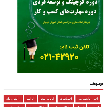
موضوعات
اخبار روانشناسی
احساسات
آناتومی مغز
آلزایمر
آرامش روان