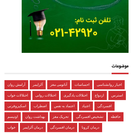
موضوعات
اخبار روانشناسی
احساسات
آناتومی مغز
آلزایمر
آرامش روان
استرس
ازدواج
اختلالات یادگیری
اختلالات روانی
اختلالات خواب
افسردگی
اعتیاد
اعتماد به نفس
اضطراب
اسکیزوفرنی
حافظه
تشخیص افسردگی
تحریک مغز
بهداشت روان
اوتیسم
درمان کرونا
درمان افسردگی
درمان آلزایمر
خواب