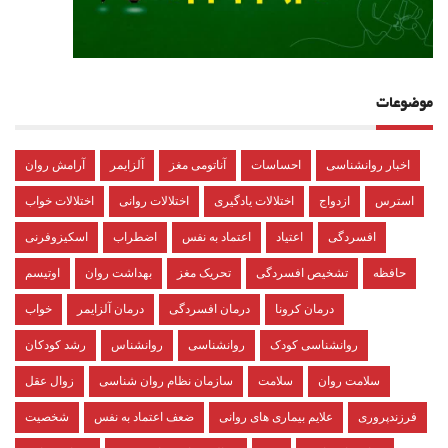
موضوعات
اخبار روانشناسی
احساسات
آناتومی مغز
آلزایمر
آرامش روان
استرس
ازدواج
اختلالات یادگیری
اختلالات روانی
اختلالات خواب
افسردگی
اعتیاد
اعتماد به نفس
اضطراب
اسکیزوفرنی
حافظه
تشخیص افسردگی
تحریک مغز
بهداشت روان
اوتیسم
درمان کرونا
درمان افسردگی
درمان آلزایمر
خواب
روانشناسی کودک
روانشناسی
روانشناس
رشد کودکان
سلامت روان
سلامت
سازمان نظام روان شناسی
زوال عقل
فرزندپروری
علایم بیماری های روانی
ضعف اعتماد به نفس
شخصیت