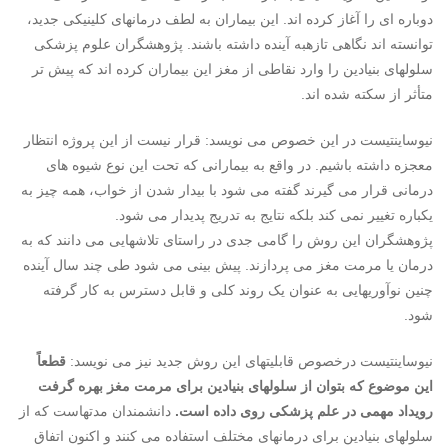
دوباره ای را آغاز کرده اند. این بیماران به لطف درمانهای کلینیکی جدید،
توانسته اند نگاهی تازهبه آینده داشته باشند. پژوهشگران علوم پزشکی
سلولهای بنیادین را وارد نقاطی از مغز این بیماران کرده اند که پیش تر
متأثر از سکته شده اند.
نیوساینتیست در این خصوص می نویسد: قرار نیست از این پروژه انتظار
معجزه داشته باشیم. در واقع به بیمارانی که تحت این نوع شیوه های
درمانی قرار می گیرند گفته می شود با بیدار شدن از خواب، همه چیز به
یکباره تغییر نمی کند بلکه نتایج به تدریج پدیدار می شود.
پژوهشگران این روش را گامی جدی در راستای تلاشهایی می دانند که به
درمان یا مرمت مغز می پردازند. پیش بینی می شود طی چند سال آینده
چنین نوآوریهایی به عنوان یک روند کلی و قابل دسترس به کار گرفته
شود.
نیوساینتیست درخصوص قابلیتهای این روش جدید نیز می نویسد:
قطعاً
این موضوع که بتوان از سلولهای بنیادین برای مرمت مغز بهره گرفت
رویداد مهمی در علم پزشکی روی داده است.
دانشمندان مدتهاست که از
سلولهای بنیادین برای درمانهای مختلف استفاده می کنند و اکنون اتفاق