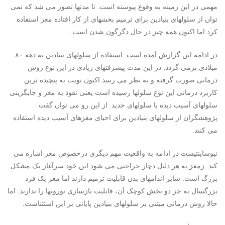
مهمی در این زمینه به وقوع پیوسته است. تا مدتها تصور می شد که نمی
توان از سلولهای بنیادین برای ترمیم بخشهای از کار افتاده مغز استفاده
کرد اما اکنون همه چیز در حال دگرگون شدن است.
در ادامه این گزارش آمده است: استفاده از سلولهای بنیادین به دهه ۸۰
میلادی برمی گردد. در این مدت پیشرفتهای زیادی در این نوع روش
درمانی صورت گرفته و به نظر می رسد اکنون نوبت به پیچیده ترین
کاربرد درمانی این نوع سلولها رسیده است یعنی نفوذ به مغز و جایگزینی
سلولهای آسیب دیده با سلولهای جدید. از این رو می توان گفت
پژوهشگران از سلولهای بنیادین برای احیای مغزهای آسیب دیده استفاده
می کنند.
نیوساینتیست در ادامه به واقعیت مهم دیگری درخصوص مغز اشاره می
کند: زمغز به هر دلیل دچار جراحتی می شود این خود سرآغاز یک مشکل
بزرگ است. سایر اندامهای بدن قابلیت ترمیم دارند اما مغز یک فرد
بزرگسال به جز دو بخش کوچک آن، قابلیت بازسازی نورونها را ندارند. اما
حالا روش درمانی مبتنی بر سلولهای بنیادین پایانی بر این استثناست.