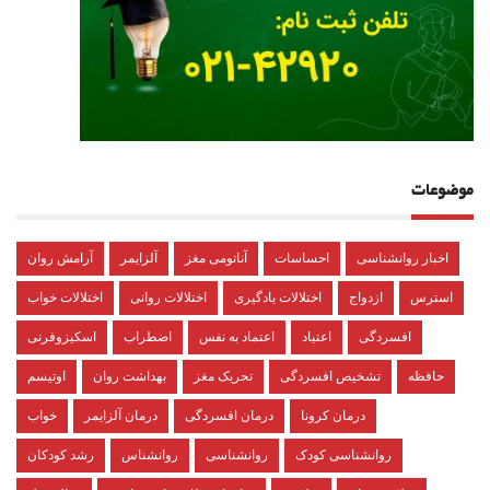
موضوعات
اخبار روانشناسی
احساسات
آناتومی مغز
آلزایمر
آرامش روان
استرس
ازدواج
اختلالات یادگیری
اختلالات روانی
اختلالات خواب
افسردگی
اعتیاد
اعتماد به نفس
اضطراب
اسکیزوفرنی
حافظه
تشخیص افسردگی
تحریک مغز
بهداشت روان
اوتیسم
درمان کرونا
درمان افسردگی
درمان آلزایمر
خواب
روانشناسی کودک
روانشناسی
روانشناس
رشد کودکان