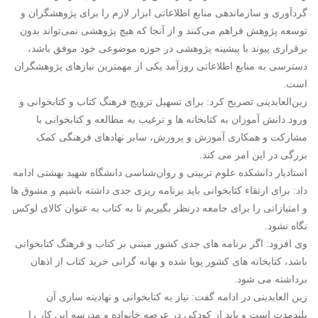
گردآوری و سازماندهی منابع اطلاعاتی ابزار لازم را برای پژوهشگران و
توسعه پژوهش فراهم می‌کنند و از آنجا که هیچ پژوهشی نمی‌تواند بدون
برقراری پیوند با پیشینه پژوهشی در حوزه موضوعی خود موفق باشد،
دسترسی به منابع اطلاعاتی روزآمد یکی از مهمترین نیازهای پژوهشگران
است.
زین‌العابدینی تصریح کرد: برای تسهیل ترویج فرهنگ کتاب و کتابخوانی و
ورود دانش آموزان به کتابخانه ها و ترغیب به مطالعه و کتابخوانی با
مشارکت و همکاری آموزش و پرورش، سایر نهادهای فرهنگی کمک
بزرگی در این امر می کند.
استادیار دانشکده علوم تربیتی و روان‌شناسی دانشگاه شهید بهشتی ادامه
داد: برای ارتقاء کتابخوانی باید برنامه ریزی جدی داشته باشیم و مشوق ها
و امتیازاتی را برای جامعه درنظر بگیریم تا به کتاب به عنوان کالای لوکس
نگاه نشود.
وی افزود: اگر برنامه های جدی کشور مبتنی بر کتاب و فرهنگ کتابخوانی
باشد، کتابخانه های کشور پویا شده و بهانه گرانی خرید کتاب از اذهان
برداشته می شود.
زین العابدینی در ادامه گفت: نیاز به کتابخوانی و نهادینه سازی آن
بلندمدت است و باید از کودکی در عرصه خانواده و مدرسه این کار را