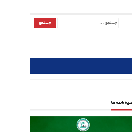
جستجو
برای:
صیه شده ها