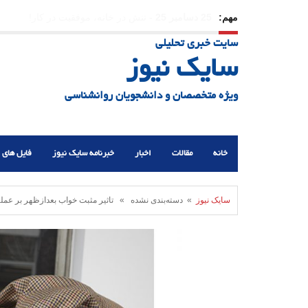
مهم:
23 دسامبر 25
-
چرا اراده می‌کنیم ولی شکست می‌خو
سایت خبری تحلیلی
21 دسامبر 25
-
یلدا؛ نماد تاب‌آوری اجتماعی در روزگا
سایک نیوز
ویژه متخصصان و دانشجویان روانشناسی
خانه
مقالات
اخبار
خبرنامه سایک نیوز
فایل های 
سایک نیوز
» دسته‌بندی نشده » تاثیر مثبت خواب بعدازظهر بر عمل