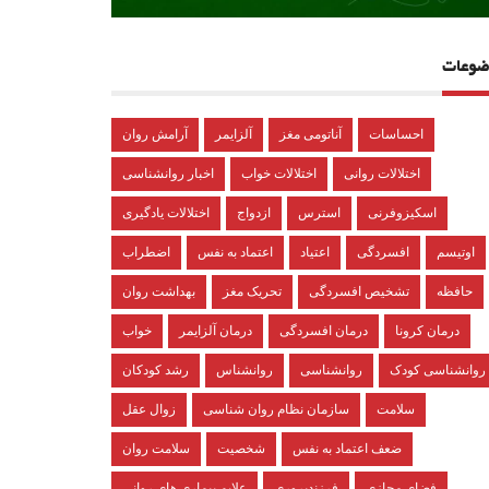
ضوعات
احساسات
آناتومی مغز
آلزایمر
آرامش روان
اختلالات روانی
اختلالات خواب
اخبار روانشناسی
اسکیزوفرنی
استرس
ازدواج
اختلالات یادگیری
اوتیسم
افسردگی
اعتیاد
اعتماد به نفس
اضطراب
حافظه
تشخیص افسردگی
تحریک مغز
بهداشت روان
درمان کرونا
درمان افسردگی
درمان آلزایمر
خواب
روانشناسی کودک
روانشناسی
روانشناس
رشد کودکان
سلامت
سازمان نظام روان شناسی
زوال عقل
ضعف اعتماد به نفس
شخصیت
سلامت روان
فضای مجازی
فرزندپروری
علایم بیماری های روانی