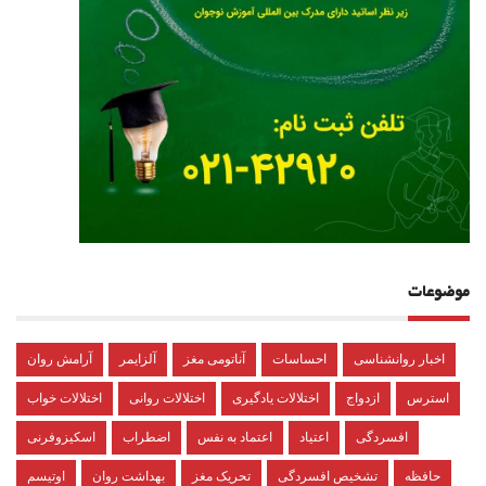
موضوعات
اخبار روانشناسی
احساسات
آناتومی مغز
آلزایمر
آرامش روان
استرس
ازدواج
اختلالات یادگیری
اختلالات روانی
اختلالات خواب
افسردگی
اعتیاد
اعتماد به نفس
اضطراب
اسکیزوفرنی
حافظه
تشخیص افسردگی
تحریک مغز
بهداشت روان
اوتیسم