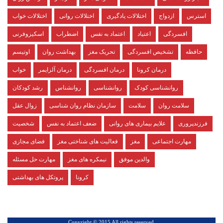
استرس
ازدواج
اختلالات یادگیری
اختلالات روانی
اختلالات خواب
افسردگی
اعتیاد
اعتماد به نفس
اضطراب
اسکیزوفرنی
حافظه
تشخیص افسردگی
تحریک مغز
بهداشت روان
اوتیسم
درمان کرونا
درمان افسردگی
درمان آلزایمر
خواب
روانشناسی کودک
روانشناسی
روانشناس
رشد کودکان
سلامت روان
سلامت
سازمان نظام روان شناسی
زوال عقل
فرزندپروری
علایم بیماری های روانی
ضعف اعتماد به نفس
شخصیت
مهارت اجتماعی
مغز
فعالیت های شناختی مغز
فضای مجازی
والدین موفق
نیمکره های مغز
مهارت حل مسئله
کرونا
پروتکل های بهداشتی
.Copyright © 2015 All rights reserved