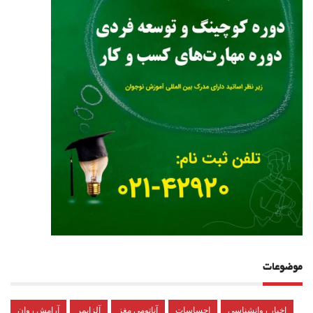
موضوعات
اخبار روانشناسی
احساسات
آناتومی مغز
آلزایمر
آرامش روان