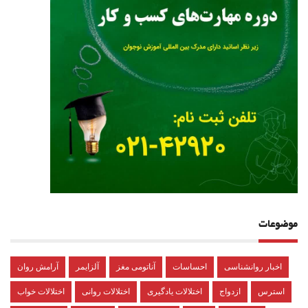
موضوعات
اخبار روانشناسی
احساسات
آناتومی مغز
آلزایمر
آرامش روان
استرس
ازدواج
اختلالات یادگیری
اختلالات روانی
اختلالات خواب