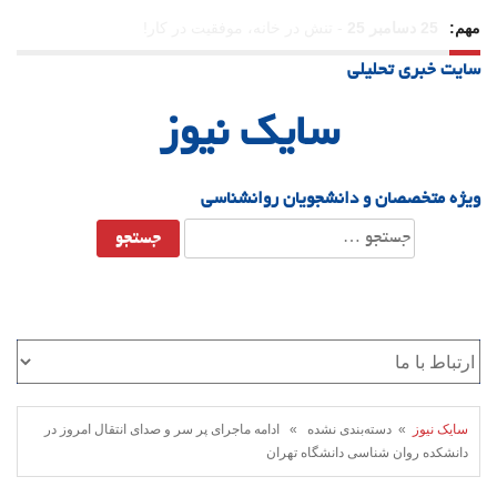
مهم:
23 دسامبر 25
-
چرا اراده می‌کنیم ولی شکست می‌خوریم؟
سایت خبری تحلیلی
21 دسامبر 25
-
یلدا؛ نماد تاب‌آوری اجتماعی در روزگار دشوار
سایک نیوز
ویژه متخصصان و دانشجویان روانشناسی
جستجو
برای:
سایک نیوز
» دسته‌بندی نشده » ادامه ماجرای پر سر و صدای انتقال امروز در
دانشکده روان شناسی دانشگاه تهران