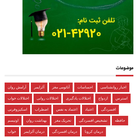
موضوعات
اخبار روانشناسی
احساسات
آناتومی مغز
آلزایمر
آرامش روان
استرس
ازدواج
اختلالات یادگیری
اختلالات روانی
اختلالات خواب
افسردگی
اعتیاد
اعتماد به نفس
اضطراب
اسکیزوفرنی
حافظه
تشخیص افسردگی
تحریک مغز
بهداشت روان
اوتیسم
درمان کرونا
درمان افسردگی
درمان آلزایمر
خواب