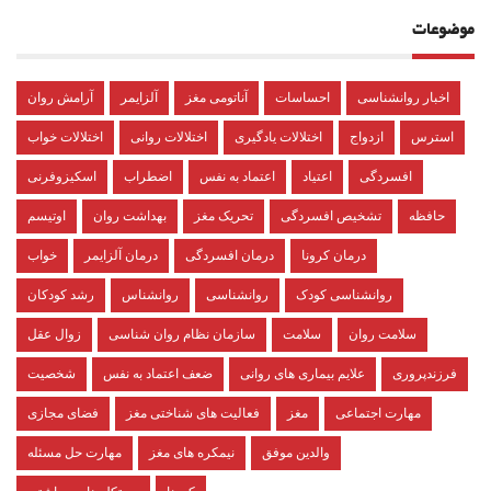
موضوعات
اخبار روانشناسی
احساسات
آناتومی مغز
آلزایمر
آرامش روان
استرس
ازدواج
اختلالات یادگیری
اختلالات روانی
اختلالات خواب
افسردگی
اعتیاد
اعتماد به نفس
اضطراب
اسکیزوفرنی
حافظه
تشخیص افسردگی
تحریک مغز
بهداشت روان
اوتیسم
درمان کرونا
درمان افسردگی
درمان آلزایمر
خواب
روانشناسی کودک
روانشناسی
روانشناس
رشد کودکان
سلامت روان
سلامت
سازمان نظام روان شناسی
زوال عقل
فرزندپروری
علایم بیماری های روانی
ضعف اعتماد به نفس
شخصیت
مهارت اجتماعی
مغز
فعالیت های شناختی مغز
فضای مجازی
والدین موفق
نیمکره های مغز
مهارت حل مسئله