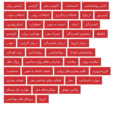
اخبار روانشناسی
احساسات
آناتومی مغز
آلزایمر
آرامش روان
استرس
ازدواج
اختلالات یادگیری
اختلالات روانی
اختلالات خواب
افسردگی
اعتیاد
اعتماد به نفس
اضطراب
اسکیزوفرنی
حافظه
تشخیص افسردگی
تحریک مغز
بهداشت روان
اوتیسم
درمان کرونا
درمان افسردگی
درمان آلزایمر
خواب
روانشناسی کودک
روانشناسی
روانشناس
رشد کودکان
سلامت روان
سلامت
سازمان نظام روان شناسی
زوال عقل
فرزندپروری
علایم بیماری های روانی
ضعف اعتماد به نفس
شخصیت
مهارت اجتماعی
مغز
فعالیت های شناختی مغز
فضای مجازی
والدین موفق
نیمکره های مغز
مهارت حل مسئله
کرونا
پروتکل های بهداشتی