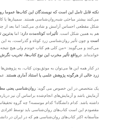
نکته قابل تامل این است که نویسندگان این کتاب‌ها عموما رو
می‌کنند بیشتر مباحثی شبه‌روان‌شناسی هستند. سمینارها یا کار
شکل مقطعی احساس آرامش و شادی می‌کنند؛ اما بعد از چند رو
هم به همین شکل است.
تأثیرات کوتاه‌مدت دارد
؛ اما
بدترین ت
است
و چون تأثیر روان‌شناسی زرد کوتاه و گذراست، به این ن
می‌کنند و می‌گویند: «من کلی هم کتاب خوندم ولی هیچ نتیجه‌
خوانده‌اند.
درواقع تأثیر مخرب این نوع کتاب‌ها، تخریب نگرش
در کنار همه این ها می‌توان به موثق‌بودن کتاب، به پژوهش‌ها
زرد خالی از هرگونه پژوهش علمی یا استناد آماری هستند
. عم
یک متخصص در این خصوص می گوید:
روان‌شناسی یعنی مطال
آزمایش باشد و آزمایش‌های انجام‌شده براساس آن نیز درباره ا
داشته باشد. کدام دانشگاه؟ کدام موسسه؟ چه گروه تحقیقاتی د
مقصودم این است کتاب‌های روان‌شناسی باید توسط افرادی نو
متأسفانه اکثر کتاب‌های روان‌شناسی هم که در ایران در دان