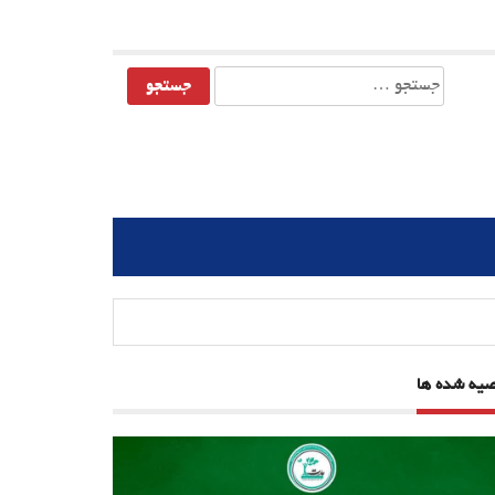
جستجو
برای:
صیه شده ها