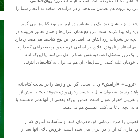
کتب زرد روان‌شناسی
د نمی‌شوند. درباره ثروت هم تضمین می‌دهند و در فرآیندی آمیخته به اعجاز شما را
 دفعات چاپ‌شان دید. یک روانشناس درباره این نوع کتاب‌ها می گوید:
ه راه پیدا کرده است. درواقع همان اغراق‌ها و همان تعابیر فریبنده در
نچه در نشریات زرد اتفاق می‌افتد، در این نوع کتاب‌ها هم مصداق دارد.
 بی‌استناد و ناموثق. علاوه بر اسامی فریبنده و پرطمطراقی که دارند.
یک روز مشکل اعتماد‌به‌نفس شما را حل می‌کنند. یا این‌که ادعا
خودتان غلبه کنید. از مثال‌های آن هم می‌توان به
کتاب‌های آنتونی
«ثروت»
،
«آرامش»
و…. است. اگر این واژه‌ها را در سایت کتابخانه
ه تعداد کتابی بیش از ١٠هزار عنوان خواهید رسید. به‌عنوان مثال با جست‌وجوی واژه «موفقیت» به بیش از
۶٠٠ رکورد دسترسی پیدا خواهید کرد که تعدادی معادل با رقم تقریبی ٧‌هزار عنوان است. ضمن این‌که بعضی از آنها همراه هستند با
ه آنچه ادعا می‌کنند، تضمین هم می‌دهند.
شخصیتی را ظرف زمانی کوتاه درمان کنند. و متأسفانه آماری که از
آماری که از آن در ایران بیان شده است، فروش بالای آنها بعد از