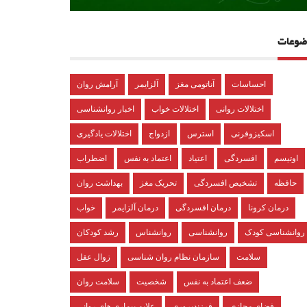
ضوعات
احساسات
آناتومی مغز
آلزایمر
آرامش روان
اختلالات روانی
اختلالات خواب
اخبار روانشناسی
اسکیزوفرنی
استرس
ازدواج
اختلالات یادگیری
اوتیسم
افسردگی
اعتیاد
اعتماد به نفس
اضطراب
حافظه
تشخیص افسردگی
تحریک مغز
بهداشت روان
درمان کرونا
درمان افسردگی
درمان آلزایمر
خواب
روانشناسی کودک
روانشناسی
روانشناس
رشد کودکان
سلامت
سازمان نظام روان شناسی
زوال عقل
ضعف اعتماد به نفس
شخصیت
سلامت روان
فضای مجازی
فرزندپروری
علایم بیماری های روانی