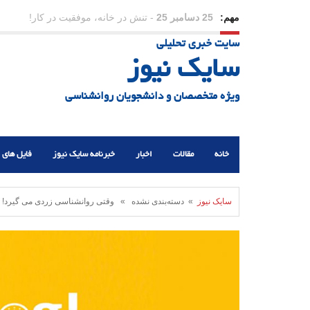
مهم:
23 دسامبر 25
-
چرا اراده می‌کنیم ولی شکست می‌خو
سایت خبری تحلیلی
21 دسامبر 25
-
یلدا؛ نماد تاب‌آوری اجتماعی در روزگا
سایک نیوز
ویژه متخصصان و دانشجویان روانشناسی
خانه
مقالات
اخبار
خبرنامه سایک نیوز
فایل های 
سایک نیوز
» دسته‌بندی نشده » وقتی روانشناسی زردی می گیرد! م