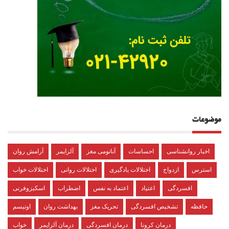
موضوعات
اخبار روانشناسی
احساسات
آناتومی مغز
آلزایمر
آرامش روان
استرس
ازدواج
اختلالات یادگیری
اختلالات روانی
اختلالات خواب
افسردگی
اعتیاد
اعتماد به نفس
اضطراب
اسکیزوفرنی
حافظه
تشخیص افسردگی
تحریک مغز
بهداشت روان
اوتیسم
درمان کرونا
درمان افسردگی
درمان آلزایمر
خواب