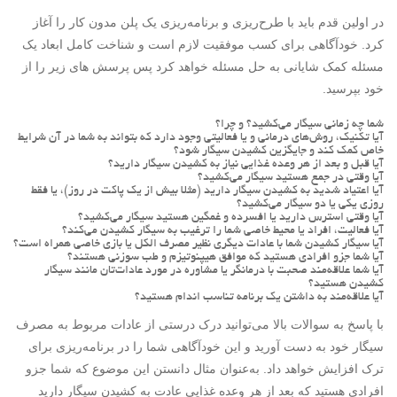
در اولین قدم باید با طرح‌ریزی و برنامه‌ریزی یک پلن مدون کار را آغاز
کرد. خودآگاهی برای کسب موفقیت لازم است و شناخت کامل ابعاد یک
مسئله کمک شایانی به حل مسئله خواهد کرد پس پرسش‌ های زیر را از
خود بپرسید.
شما چه زمانی سیگار می‌کشید؟ و چرا؟
آیا تکنیک، روش‌های درمانی و یا فعالیتی وجود دارد که بتواند به شما در آن شرایط
خاص کمک کند و جایگزین کشیدن سیگار شود؟
آیا قبل و بعد از هر وعده غذایی نیاز به کشیدن سیگار دارید؟
آیا وقتی در جمع هستید سیگار می‌کشید؟
آیا اعتیاد شدید به کشیدن سیگار دارید (مثلا بیش از یک پاکت در روز)، یا فقط
روزی یکی یا دو سیگار می‌کشید؟
آیا وقتی استرس دارید یا افسرده و غمگین هستید سیگار می‌کشید؟
آیا فعالیت، افراد یا محیط خاصی شما را ترغیب به سیگار کشیدن می‌کند؟
آیا سیگار کشیدن شما با عادات دیگری نظیر مصرف الکل یا بازی خاصی همراه است؟
آیا شما جزو افرادی هستید که موافق هیپنوتیزم و طب سوزنی هستند؟
آیا شما علاقه‌مند صحبت با درمانگر یا مشاوره در مورد عادات‌تان مانند سیگار
کشیدن هستید؟
آیا علاقه‌مند به داشتن یک برنامه تناسب اندام هستید؟
با پاسخ به سوالات بالا می‌توانید درک درستی از عادات مربوط به مصرف
سیگار خود به دست آورید و این خودآگاهی شما را در برنامه‌ریزی برای
ترک افزایش خواهد داد. به‌عنوان مثال دانستن این موضوع که شما جزو
افرادی هستید که بعد از هر وعده غذایی عادت به کشیدن سیگار دارید