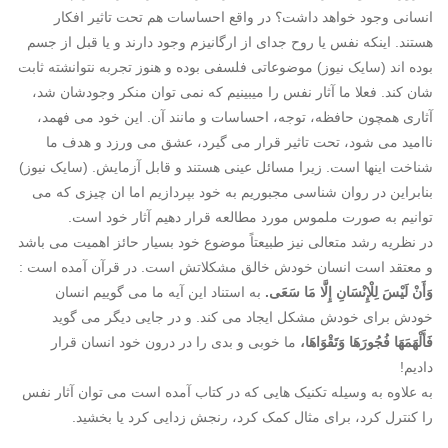
انسانی وجود خواهد داشت؟ در واقع احساسات هم تحت تاثیر افکار
هستند. اینکه نفس یا روح جدای از ارگانیزم وجود دارند و یا قبل از جسم
بوده اند (سایک نیوز) موضوعاتی فلسفی بوده و هنوز تجربه نتوانشته ثابت
شان کند. فعلا ما آثار نفس را میبینیم که نمی توان منکر وجودشان شد،
آثاری همچون حافظه، توجه، احساسات و مانند آن. این خود می فهمد،
ناامید می شود، تحت تاثیر قرار می گیرد، عشق می ورزد و هدف ما
شناخت اینها است. زیرا مسائل عینی هستند و قابل آزمایش. (سایک نیوز)
بنابراین در روان شناسی مجبوریم به خود بپردازیم اما ان چیزی که می
توانیم به صورت ملموس مورد مطالعه قرار دهیم آثار خود است.
در نظریه رشد متعالی نیز طبیعتاً موضوع خود بسیار حائز اهمیت می باشد
و معتقد است انسان خودش خالق مشکلاتش است. در قرآن آمده است :
وَأَنْ لَیْسَ لِلْإِنْسَانِ إِلَّا مَا سَعَى.
به استناد این آیه ما می گوییم انسان
خودش برای خودش مشکل ایجاد می کند. و در جایی دیگر می گوید
فَأَلْهَمَهَا فُجُورَهَا وَتَقْوَاهَا،
ما خوبی و بدی را در درون خود انسان قرار
دادیم!
به علاوه به وسیله تکنیک هایی که در کتاب آمده است می توان آثار نفس
را کنترل کرد، برای مثال کمک کرد، رنجش زدایی کرد یا بخشید.