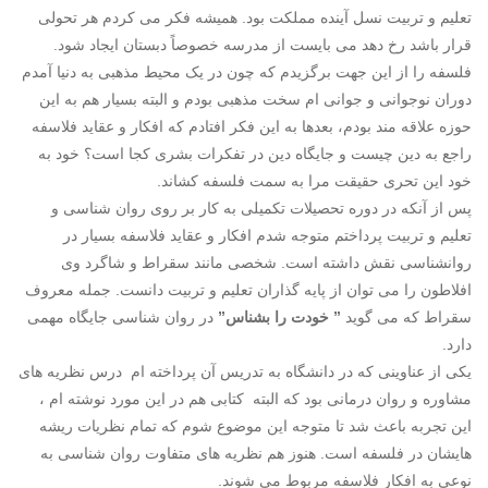
تعلیم و تربیت نسل آینده مملکت بود. همیشه فکر می کردم هر تحولی
قرار باشد رخ دهد می بایست از مدرسه خصوصاً دبستان ایجاد شود.
فلسفه را از این جهت برگزیدم که چون در یک محیط مذهبی به دنیا آمدم
دوران نوجوانی و جوانی ام سخت مذهبی بودم و البته بسیار هم به این
حوزه علاقه مند بودم، بعدها به این فکر افتادم که افکار و عقاید فلاسفه
راجع به دین چیست و جایگاه دین در تفکرات بشری کجا است؟ خود به
خود این تحری حقیقت مرا به سمت فلسفه کشاند.
پس از آنکه در دوره تحصیلات تکمیلی به کار بر روی روان شناسی و
تعلیم و تربیت پرداختم متوجه شدم افکار و عقاید فلاسفه بسیار در
روانشناسی نقش داشته است. شخصی مانند سقراط و شاگرد وی
افلاطون را می توان از پایه گذاران تعلیم و تربیت دانست. جمله معروف
سقراط که می گوید
” خودت را بشناس”
در روان شناسی جایگاه مهمی
دارد.
یکی از عناوینی که در دانشگاه به تدریس آن پرداخته ام درس نظریه های
مشاوره و روان درمانی بود که البته کتابی هم در این مورد نوشته ام ،
این تجربه باعث شد تا متوجه این موضوع شوم که تمام نظریات ریشه
هایشان در فلسفه است. هنوز هم نظریه های متفاوت روان شناسی به
نوعی به افکار فلاسفه مربوط می شوند.