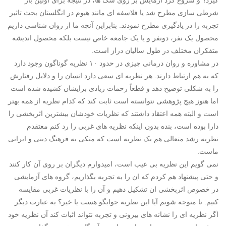
شرطی سازی مطرح شد یا فلاسفه ای مانند هیوم در انگلستان بحث تاثیر
تجربه را در یادگیری مطرح نمودند. بنابراین آنچه ما از روان شناسی داریم
محصول یک نفر، دونفر و یا یک جامعه خاص نیست بلکه محصول اندیشه
متفکران مختلف در طول سالیان دراز است.
در مشاوره و روان درمانی چیزی در حدود ۱۰ نظریه گوناگون وجود دارد
که به هم ارتباط دارند. هر نظریه ای سعی دارد انسان را و دلایل رفتارش
را به شکلی توضیح دهد و قطعاً زحمات زیادی برایشان کشیده شده است
اما هنوز هیچ پژوهشی نتوانسته است ثابت کند که کدام نظریه از همه بهتر
است و البته همه اعتقاد داشتند که نظریات خودشان بیشترین اثربخشی را
دارا بوده است، بنده بدون اینکه نظریه های غربی را رد کنم معتقدم
نظریه رشد متعالی هم یک نظریه است که متکی به فرهنگ دینی و ایرانی
ماست.
نمی گویم این نظریه بی عیب است، امیدوارم دیگران بر روی آن کار کنند
و حتی پیشنهاد هم کردم که ان را به تجربه بگذاریم، گروه های آزمایشی
در خصوص اثربخشی ان تشکیل دهیم و آن را با نظریات غربی مقایسه
کنیم. تا متوجه شویم آیا این نظریه جوابگو هست یا خیر؟ به عبارت دیگر
اگر نظریه ای را نشانه های بیرونی و تجربه نتواند اثبات کند آن نظریه خود