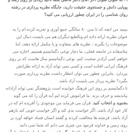
پویایی دانش و جستجوی حقیقت دارید، جایگاه نظریه پردازی در رشته
روان شناسی را در ایران چطور ارزیابی می کنید؟
ببینید من انچه که تا سن ۸۰ سالگی جمع آوری و تجربه کرده ام را به
عنوان نظریه ارائه داده ام،وبالطبع دیگران هم می بایست دنبال این
موضوعات را بگیرند ، نظریه های متفاوت و یا مکمل ارائه دهند، اما
متاسفانه در جامعه فعلی، ما دچار نوعی دگماتیسم هستیم. اجازه می
خواهم کمی آزادتر صحبت کنم. نوعی دگماتیسم سال هاست که بر روی
فرهنگ ایرانی افتاده است و کسی نمی تواند آزاد به ارائه نظراتش
بپردازد. بنابراین چطور می توان انتظار داشت نظریه پردازی صورت
بگیرد؟ نظریه پرداز می بایست آزاد باشد.
تا دگماتیسم بر روی این فرهنگ خوابیده است پژوهشگر نمی تواند آزادانه
بیاندیشد و حرف بزند. ما فراموش کرده ایم آیه قرآن را که می گوید
بشنوید و انتخاب کنید
. قرآن می فرماید من موجودی را آفریده ام که در
کار خود آزاد باشد، اگر خواست بدی کند و اگر خواست خوبی کند بازهم
آزاد باشد، فرشته ها مخالفت کردند و گفتند انسان فساد خواهد آورد بر
روی زمین و خداوند فرمود من چیزی می دانم که شما نمی دانید.