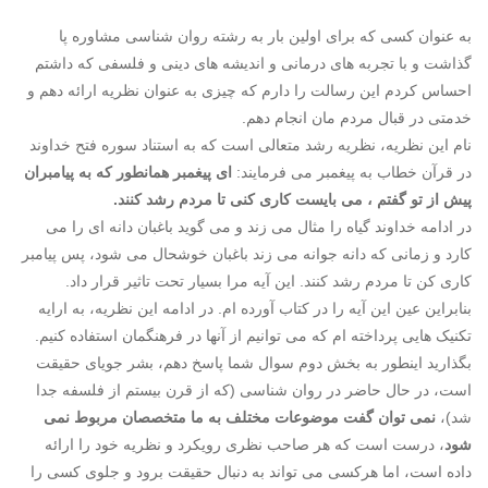
به عنوان کسی که برای اولین بار به رشته روان شناسی مشاوره پا
گذاشت و با تجربه های درمانی و اندیشه های دینی و فلسفی که داشتم
احساس کردم این رسالت را دارم که چیزی به عنوان نظریه ارائه دهم و
خدمتی در قبال مردم مان انجام دهم.
نام این نظریه، نظریه رشد متعالی است که به استناد سوره فتح خداوند
در قرآن خطاب به پیغمبر می فرمایند:
ای پیغمبر همانطور که به پیامبران
پیش از تو گفتم ، می بایست کاری کنی تا مردم رشد کنند.
در ادامه خداوند گیاه را مثال می زند و می گوید باغبان دانه ای را می
کارد و زمانی که دانه جوانه می زند باغبان خوشحال می شود، پس پیامبر
کاری کن تا مردم رشد کنند. این آیه مرا بسیار تحت تاثیر قرار داد.
بنابراین عین این آیه را در کتاب آورده ام. در ادامه این نظریه، به ارایه
تکنیک هایی پرداخته ام که می توانیم از آنها در فرهنگمان استفاده کنیم.
بگذارید اینطور به بخش دوم سوال شما پاسخ دهم، بشر جویای حقیقت
است، در حال حاضر در روان شناسی (که از قرن بیستم از فلسفه جدا
شد)،
نمی توان گفت موضوعات مختلف به ما متخصصان مربوط نمی
شود
، درست است که هر صاحب نظری رویکرد و نظریه خود را ارائه
داده است، اما هرکسی می تواند به دنبال حقیقت برود و جلوی کسی را