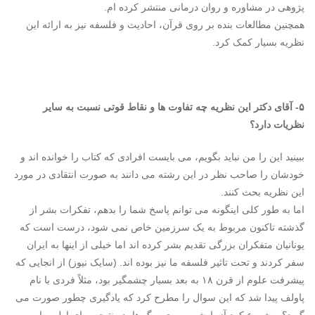
پژوهی در مشاوره و روان درمانی منتشر کرده ام.
همچنین مطالعات بنده بر روی قرآن، احادیث و فلسفه نیز به ارائه این
نظریه بسیار کمک کرد.
۵- آقای دکتر این نظریه چه تفاوت ها و نقاط قوتی نسبت به سایر
نظریات دارد؟
ببینید این را من نباید بگویم، می بایست افرادی که کتاب را خوانده اند و
خودشان را صاحب نظر در این رشته می دانند به صورت انتقادی در مورد
این نظریه بحث کنند.
اما به طور کلی اینگونه می توانم پاسخ شما را بدهم، تفکرات بشر از
گذشته تاکنون مربوط به یک سرزمین خاص نمی شود، درست است که
یونانیان متفکران بزرگی تقدیم بشر کرده اند اما خیلی از اینها به ایران
سفر کردند و تحت تاثیر فلسفه ما نیز بوده اند. (سایک نیوز) از انجایی که
پیشرفت علوم از قرن ۱۸ به بعد بسیار چشمگیر بود، مثلاً فردی با نام
پاولف پیدا شد که این سوال را مطرح کرد که یادگیری چطور صورت می
گیرد؟ و شروع کرد آزمایش بر روی سگ ها، در نتیجه برای اولین بار