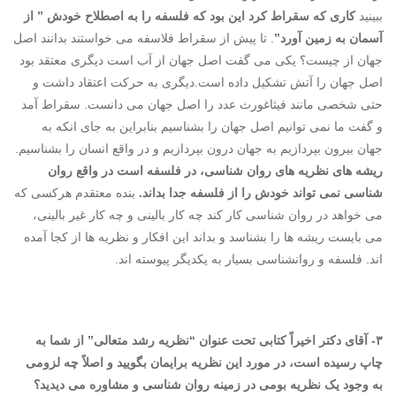
ببینید
کاری که سقراط کرد این بود که فلسفه را به اصطلاح خودش ” از
آسمان به زمین آورد”
. تا پیش از سقراط فلاسفه می خواستند بدانند اصل
جهان از چیست؟ یکی می گفت اصل جهان از آب است دیگری معتقد بود
اصل جهان را آتش تشکیل داده است.دیگری به حرکت اعتقاد داشت و
حتی شخصی مانند فیثاغورث عدد را اصل جهان می دانست. سقراط آمد
و گفت ما نمی توانیم اصل جهان را بشناسیم بنابراین به جای انکه به
جهان بیرون بپردازیم به جهان درون بپردازیم و در واقع انسان را بشناسیم.
ریشه های نظریه های روان شناسی، در فلسفه است در واقع روان
شناسی نمی تواند خودش را از فلسفه جدا بداند.
بنده معتقدم هرکسی که
می خواهد در روان شناسی کار کند چه کار بالینی و چه کار غیر بالینی،
می بایست ریشه ها را بشناسد و بداند این افکار و نظریه ها از کجا آمده
اند. فلسفه و روانشناسی بسیار به یکدیگر پیوسته اند.
۳- آقای دکتر اخیراً کتابی تحت عنوان “نظریه رشد متعالی” از شما به
چاپ رسیده است، در مورد این نظریه برایمان بگویید و اصلاً چه لزومی
به وجود یک نظریه بومی در زمینه روان شناسی و مشاوره می دیدید؟