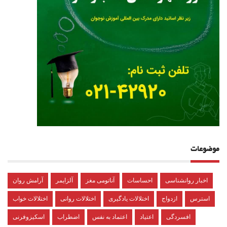
موضوعات
اخبار روانشناسی
احساسات
آناتومی مغز
آلزایمر
آرامش روان
استرس
ازدواج
اختلالات یادگیری
اختلالات روانی
اختلالات خواب
افسردگی
اعتیاد
اعتماد به نفس
اضطراب
اسکیزوفرنی