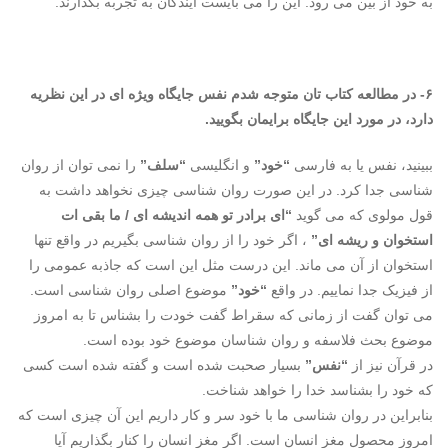
به خود از بین می رود. این را می بایست آیندگان به تجربه بگذارند.
۶- در مطالعه کتاب تان متوجه شدم نفس جایگاه ویژه ای در این نظریه
دارد، در مورد این جایگاه برایمان بگویید.
ببینید، نفس یا به فارسی
“خود”
و انگلیسی
“سلف”
را نمی توان از روان
شناسی جدا کرد. در این صورت روان شناسی چیزی نخواهد داشت به
قول مولوی که می گوید
“ای برادر تو همه اندیشه ای / ما بقی ات
استخوان و ریشه ای”
، اگر خود را از روان شناسی بگیریم در واقع تنها
استخوان از آن می ماند. این درست مثل این است که جاذبه عمومی را
از فیزیک جدا نماییم. در واقع
“خود”
موضوع اصلی روان شناسی است.
می توان گفت از زمانی که سقراط گفت خودت را بشناس تا به امروز
موضوع بحث فلاسفه و روان شناسان موضوع خود بوده است.
در قرآن نیز از
“نفس”
بسیار صحبت شده است و گفته شده است کسی
که خود را بشناسد خدا را خواهد شناخت.
بنابراین در روان شناسی ما با خود سر و کار داریم این آن چیزی است که
امروز محصول مغز انسان است. اگر مغز انسان را کنار بگذاریم آیا