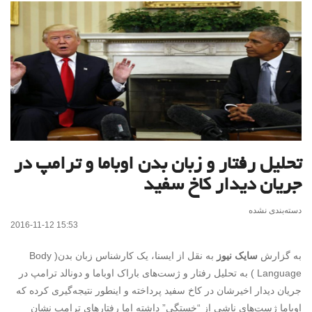
تحلیل رفتار و زبان بدن اوباما و ترامپ در
جریان دیدار کاخ سفید
دسته‌بندی نشده
2016-11-12 15:53
به گزارش
سایک نیوز
به نقل از ایسنا، یک کارشناس زبان بدن( Body
Language ) به تحلیل رفتار و ژست‌های باراک اوباما و دونالد ترامپ در
جریان دیدار اخیرشان در کاخ سفید پرداخته و اینطور نتیجه‌گیری کرده که
اوباما ژست‌های ناشی از “خستگی” داشته اما رفتارهای ترامپ نشان