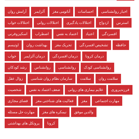
اخبار روانشناسی
احساسات
آناتومی مغز
آلزایمر
آرامش روان
استرس
ازدواج
اختلالات یادگیری
اختلالات روانی
اختلالات خواب
افسردگی
اعتیاد
اعتماد به نفس
اضطراب
اسکیزوفرنی
حافظه
تشخیص افسردگی
تحریک مغز
بهداشت روان
اوتیسم
درمان کرونا
درمان افسردگی
درمان آلزایمر
خواب
روانشناسی کودک
روانشناسی
روانشناس
رشد کودکان
سلامت روان
سلامت
سازمان نظام روان شناسی
زوال عقل
فرزندپروری
علایم بیماری های روانی
ضعف اعتماد به نفس
شخصیت
مهارت اجتماعی
مغز
فعالیت های شناختی مغز
فضای مجازی
والدین موفق
نیمکره های مغز
مهارت حل مسئله
کرونا
پروتکل های بهداشتی