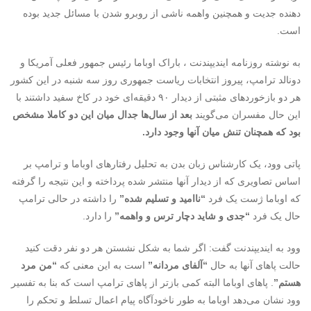
دهنده جدیت و همچنین واهمه ناشی از روبرو شدن با مسائل جدید بوده
است.
به نوشته روزنامه ایندیپندنت ، باراک اوباما رئیس جمهور فعلی آمریکا و
دونالد ترامپ، پیروز انتخابات ریاست جمهوری روز سه شنبه در این کشور
هر دو بازخوردهای مثبتی از دیدار ۹۰ دقیقه‌ای خود در کاخ سفید داشتند با
این حال مفسران می‌گویند
بعد از سال‌ها جدال میان این دو کاملا مشخص
بود که همچنان تنش میان آنها وجود دارد.
پاتی وود، یک کارشناس زبان بدن به تحلیل رفتارهای اوباما و ترامپ بر
اساس تصاویری که از دیدار آنها منتشر شده پرداخته و این نتیجه را گرفته
که اوباما ژست یک فرد
“ناامید و تسلیم شده”
را داشته در حالی ترامپ
حال یک فرد
“جدی و شاید دچار ترس و واهمه”
را دارد.
وود به ایندیپندنت گفت: اگر شما به شکل نشستن هر دو نفر دقت کنید
حالت پاهای آنها به حال
“آلفای مردانه”
است به این معنی که
“من مرد
هستم”
. پاهای اوباما البته کمی بازتر از پاهای ترامپ است که بنا به تفسیر
وود نشان می‌دهد اوباما به طور ناخودآگاه پیام اعمال تسلط و تحکم را