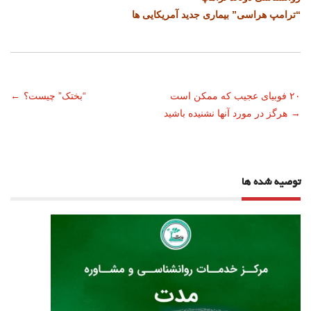
“ترامپ هراسی” بیماری جدید آمریکایی ها
ناوبری
۲۰ فوبیای عجیب که ممکن است
“بختک” چیست؟
←
→
هرگز در مورد آنها نشنیده باشید
نوشته
توصیه شده ها