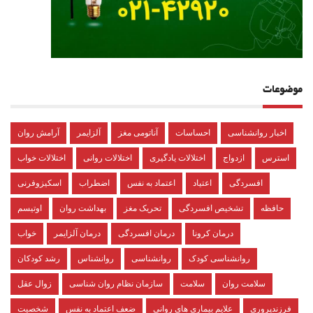
موضوعات
اخبار روانشناسی
احساسات
آناتومی مغز
آلزایمر
آرامش روان
استرس
ازدواج
اختلالات یادگیری
اختلالات روانی
اختلالات خواب
افسردگی
اعتیاد
اعتماد به نفس
اضطراب
اسکیزوفرنی
حافظه
تشخیص افسردگی
تحریک مغز
بهداشت روان
اوتیسم
درمان کرونا
درمان افسردگی
درمان آلزایمر
خواب
روانشناسی کودک
روانشناسی
روانشناس
رشد کودکان
سلامت روان
سلامت
سازمان نظام روان شناسی
زوال عقل
فرزندپروری
علایم بیماری های روانی
ضعف اعتماد به نفس
شخصیت