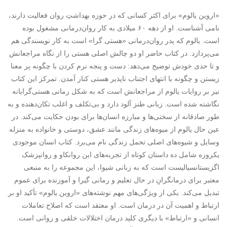
«اروین یالوم» برای اکثر کسانی که در حوزه بهداشتِ روان فعالیت دارند،
نامی آشناست. او از دهه ۶۰ میلادی به کار روان‌درمانی مشغول بوده
است. یالوم که پدر روان‌درمانی «هستی گرا» است به کار نویسندگی هم
می‌پردازد. در کتاب حاضر او دو چالش اصلی هستی را از نگاه مراجعانش
و تا حدی خودش توضیح می‌دهد: دست و پنجه نرم کردن با چگونه پر معنا
زیستن و چگونه با انتهای اجتناب ناپذیر هستی کنار آمدن. تمرکز این کتاب
نیز بر روایات یالوم از مراجعانش است که به شکل رمانی هستی‌گرایانه
نگاشته شده است. زبانی طنز آلود دارد و بی‌تکلف و اغلب تکان‌دهنده و به
طور صادقانه از سختی‌ها و مبارزه انسان‌ها برای بودن حکایت می‌کند. در
عین حال یالوم از میوه‌های زندگی مانند عشق، دوستی و خانواده به منزله
وسایل و شیوه‌های اصلی تحمل زندگی نام می‌برد. کتاب انسان موجودی
یکروزه شامل ‌ده داستان کوتاه از تجربه‌های این روانکاو و روانپزشک
اگزیستانسیالیست است که به زبانی شیوا، این مجموعه را به منبعی
معتبر برای درمانگرانِ در حال تعلیم و رمانی گیرا و آموزنده برای عموم
تبدیل می‌کند. یکی از ویژگی‌های مهم نوشته‌های «اروین یالوم» تأکید او بر
ارتباط و اهمیت آن در درمان است. او معتقد است که اصلاح تعاملات
انسانی و «ارتباط» با دیگری کلید درمان اختلالات خلقی و روانی است.