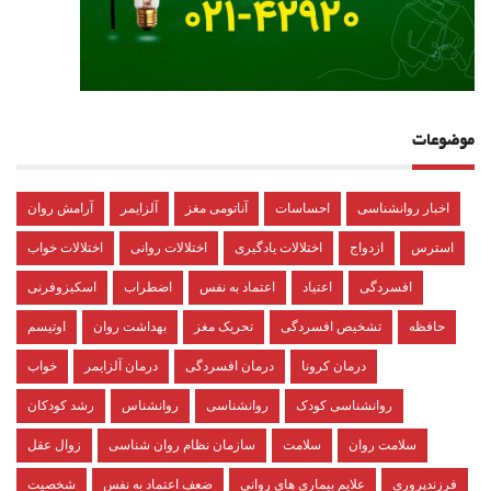
موضوعات
اخبار روانشناسی
احساسات
آناتومی مغز
آلزایمر
آرامش روان
استرس
ازدواج
اختلالات یادگیری
اختلالات روانی
اختلالات خواب
افسردگی
اعتیاد
اعتماد به نفس
اضطراب
اسکیزوفرنی
حافظه
تشخیص افسردگی
تحریک مغز
بهداشت روان
اوتیسم
درمان کرونا
درمان افسردگی
درمان آلزایمر
خواب
روانشناسی کودک
روانشناسی
روانشناس
رشد کودکان
سلامت روان
سلامت
سازمان نظام روان شناسی
زوال عقل
فرزندپروری
علایم بیماری های روانی
ضعف اعتماد به نفس
شخصیت