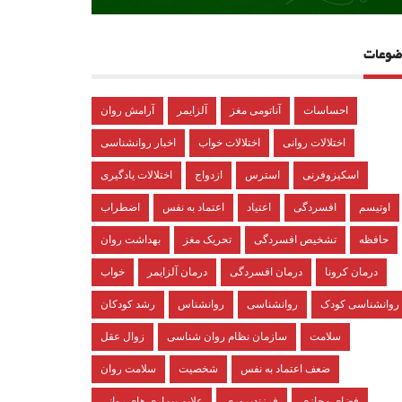
ضوعات
احساسات
آناتومی مغز
آلزایمر
آرامش روان
اختلالات روانی
اختلالات خواب
اخبار روانشناسی
اسکیزوفرنی
استرس
ازدواج
اختلالات یادگیری
اوتیسم
افسردگی
اعتیاد
اعتماد به نفس
اضطراب
حافظه
تشخیص افسردگی
تحریک مغز
بهداشت روان
درمان کرونا
درمان افسردگی
درمان آلزایمر
خواب
روانشناسی کودک
روانشناسی
روانشناس
رشد کودکان
سلامت
سازمان نظام روان شناسی
زوال عقل
ضعف اعتماد به نفس
شخصیت
سلامت روان
فضای مجازی
فرزندپروری
علایم بیماری های روانی