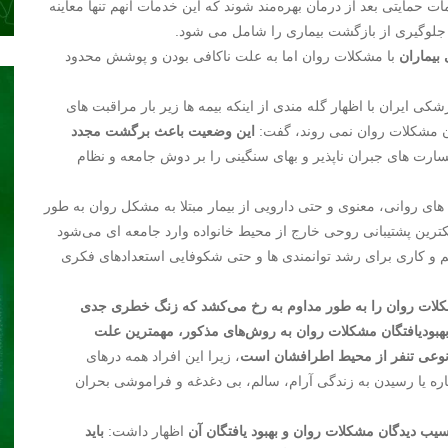
حمایتی بعد از درمان بهره‌مند شوند که این خدمات آنهم تنها معاینه
 جلوگیری از بازگشت بیماری را شامل می شود.
بیماران
با مشکلات روان اما به علت ناکافی بودن و پوشش محدود
 ایران با اظهار گله مندی از اینکه بیمه ها زیر بار مراقبت های
گان مشکلات روان نمی روند، گفت:
این وضعیت باعث برگشت مجدد
رت های جبران ناپذیر و بهای سنگینی را بر دوش جامعه و نظام
ای روانی، معنوی و حتی دارویی از بیمار مبتلا به مشکل روان به طور
کترین پشتیبانی روحی خارج از محیط خانواده وارد جامعه ای می‌شود
م و کاری برای رشد توانمندی ها و حتی شکوفایی استعدادهای فکری
کلات روان را به طور مداوم به رخ می‌کشد که زنگ خطری جدی
 در واقع راندن ۱۰۰ درصدی بهبودیافتگان مشکلات روان به روش‌های مذکور، مهمترین علت
ه نوعی تنفر از محیط اطرافشان است
، زیرا این افراد همه درهای
باره یا رسیدن به زندگی آرام، سالم، بی دغدغه و فراموشی بحران
یب دیدگان مشکلات روان و بهبود یافتگان آن
اظهار داشت:
باید