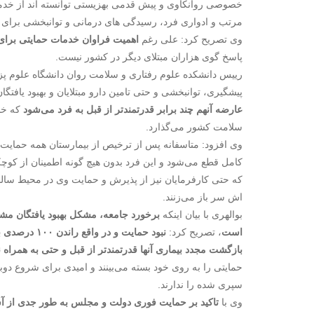
خصوصی روانکاوی و پیش قدمی بهزیستی توانسته اند از خدمات 
مرتب و ادواری فرد، رسیدگی های درمانی و توانبخشی برای
وی تصریح کرد: علی رغم
اهمیت فراوان خدمات حمایتی برای 
پاسخ گوی هزاران مبتلای دیگر در کشور نیست.
رییس دانشکده علوم رفتاری و سلامت روان دانشگاه علوم پزشکی
پیشگیری، توانبخشی و حتی تامین دارو مبتلایان و بهبود یافت
عارضه آنهم چند برابر قدرتمندتر از قبل به فرد می‌شود
که خسا
سلامت کشور می‌گذارد.
وی افزود: متاسفانه پس از ترخیص از بیمارستان همه حمایت ه
کامل قطع می‌شود و این فرد بدون هیچ گونه اطمینان از کوچ
که حتی کارفرمایان نیز از پذیرش و حمایت وی در محیط سال
اش سر باز می‌زنند.
بوالهری با بیان اینکه
برخورد جامعه، مشکل بهبود یافتگان مش
است
، تصریح کرد:
نبود حمایت و
بازگشت مجدد بیماری آنها قدرتمندتر از قبل و حتی به همرا
حمایتی را به روی خود بسته می‌بینند و امیدی برای شروع دو
سپری شده را ندارند.
وی با
تاکید بر حمایت فوری دولت و مجلس به طور جدی از آس