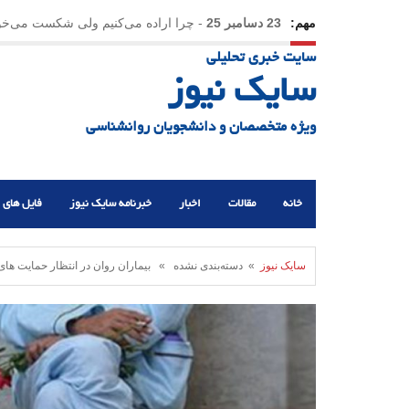
مهم:
23 دسامبر 25
-
چرا اراده می‌کنیم ولی شکست می‌خو
سایت خبری تحلیلی
21 دسامبر 25
-
یلدا؛ نماد تاب‌آوری اجتماعی در روزگا
سایک نیوز
ویژه متخصصان و دانشجویان روانشناسی
خانه
مقالات
اخبار
خبرنامه سایک نیوز
فایل های 
سایک نیوز
» دسته‌بندی نشده » بیماران روان در انتظار حمایت های