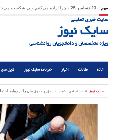
مهم:
23 دسامبر 25
-
چرا اراده می‌کنیم ولی شکست می‌خو
سایت خبری تحلیلی
21 دسامبر 25
-
یلدا؛ نماد تاب‌آوری اجتماعی در روزگا
سایک نیوز
ویژه متخصصان و دانشجویان روانشناسی
خانه
مقالات
اخبار
خبرنامه سایک نیوز
فایل های 
سایک نیوز
» دسته‌بندی نشده » حق و حقوق مان را در روابط اجتم