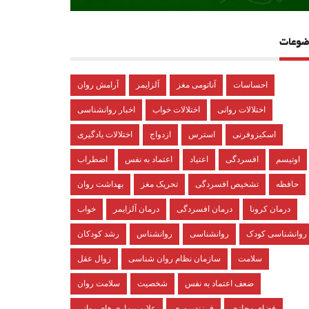
ضوعات
احساسات
آناتومی مغز
آلزایمر
آرامش روان
اختلالات روانی
اختلالات خواب
اخبار روانشناسی
اسکیزوفرنی
استرس
ازدواج
اختلالات یادگیری
اوتیسم
افسردگی
اعتیاد
اعتماد به نفس
اضطراب
حافظه
تشخیص افسردگی
تحریک مغز
بهداشت روان
درمان کرونا
درمان افسردگی
درمان آلزایمر
خواب
روانشناسی کودک
روانشناسی
روانشناس
رشد کودکان
سلامت
سازمان نظام روان شناسی
زوال عقل
ضعف اعتماد به نفس
شخصیت
سلامت روان
فضای مجازی
فرزندپروری
علایم بیماری های روانی