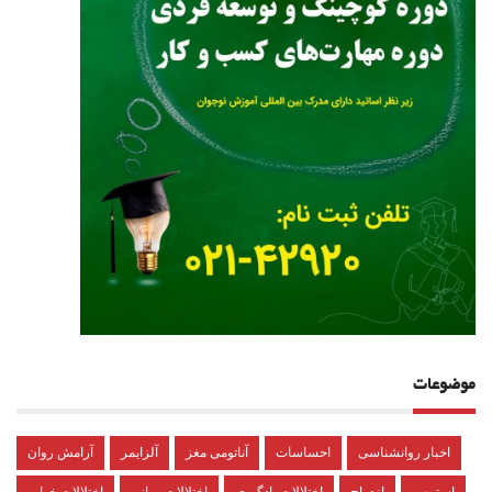
موضوعات
اخبار روانشناسی
احساسات
آناتومی مغز
آلزایمر
آرامش روان