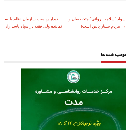
ناوبری
سواد “سلامت روانی” متخصصان و
دیدار ریاست سازمان نظام با
←
→
مردم بسیار پایین است!
نماینده ولی فقیه در سپاه پاسداران
نوشته
توصیه شده ها