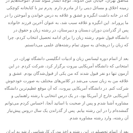
مناطق تهران، خیابان عین الدوله، کوچه آبشار متولد شدم. آموخته‌هایم در
زمینه اخلاق و مسائل دینی را از مادرم دارم. پدرم نیز با کتابخانه کوچکی
که در خانه داشت انگیزه و عشق و علاقه به درس خواندن و آموختن را در
ما پروراند. این انگیزه و علاقه سبب شد، به عنوان آخرین فرزند خانواده
پس از گذراندن دوران دبستان و دبیرستان، در رشته زبان و حقوق در
دانشگاه قبول شوم. رشته زبان را برای ادامه تحصیل انتخاب کردم، چرا
که زبان را دریچه‌ای به سوی تمام رشته‌های علمی می‌دانستم.
بعد از اتمام دوره لیسانس زبان و ادبیات انگلیسی دانشگاه تهران، در
امتحانی که دانشگاه آمریکایی بیروت برگزار کرد، شرکت کردم. در این
آزمون تنها دو نفر قبول شدند که من یکی از قبول‌شدگان بودم. عشق و
علاقه من به زبان سبب می‌شد در کلاس‌های مختلف به صورت خودجوش
شرکت کنم. در دانشگاه آمریکایی بیروت، که آن موقع عظیم‌ترین دانشگاه
آمریکایی خارج از آمریکا بود، در یک درس انتخابی با رشته راهنمایی و
مشاوره آشنا شدم و پس از صحبت با اساتید آنجا، احساس کردم می‌توانم
گمشده‌ام را در این رشته بیابم. پس از گذراندن یک سال دروس پیش‌نیاز
آن رشته، وارد رشته مشاوره شدم.
بعد از اتمام تحصیلم در این رشته و اخذ مدرک کارشناسی ارشد به ایران