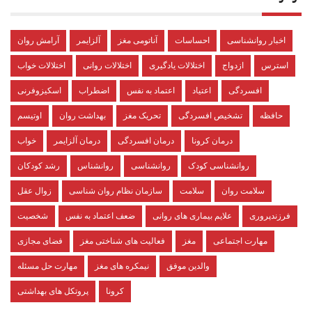
اخبار روانشناسی
احساسات
آناتومی مغز
آلزایمر
آرامش روان
استرس
ازدواج
اختلالات یادگیری
اختلالات روانی
اختلالات خواب
افسردگی
اعتیاد
اعتماد به نفس
اضطراب
اسکیزوفرنی
حافظه
تشخیص افسردگی
تحریک مغز
بهداشت روان
اوتیسم
درمان کرونا
درمان افسردگی
درمان آلزایمر
خواب
روانشناسی کودک
روانشناسی
روانشناس
رشد کودکان
سلامت روان
سلامت
سازمان نظام روان شناسی
زوال عقل
فرزندپروری
علایم بیماری های روانی
ضعف اعتماد به نفس
شخصیت
مهارت اجتماعی
مغز
فعالیت های شناختی مغز
فضای مجازی
والدین موفق
نیمکره های مغز
مهارت حل مسئله
کرونا
پروتکل های بهداشتی