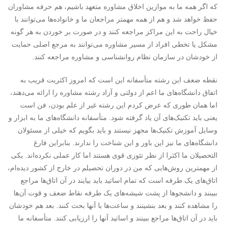
که اگر همه ما به موازین اخلاق مشاوره متعهد باشیم، هم حرفه مشاوران
حفظ خواهد شد و هم از همه مهمتر مراجعان ما و خانواده‌ها می‌توانند با
خیال راحت به این مراکز مراجعه کنند و در صورت بر خوردن به هر گونه
مشکل یا تخطی افراد از مسیر مشاوره می‌توانند به مرجع اصلی حمایت
از خودشان در سازمان نظام روانشناسی و مشاوره مراجعه کنند.
نقطه ضعف این رشته متأسفانه این است که امروز اکثریت قریب به
اتفاق دانشگاه‌های ما اعم از دولتی و آزاد رشته مشاوره را ارائه می‌دهند،
اما همان طوری که عرض کردم این رشته غیر از علم بودن، فن است
یعنی باید تکنیک‌های آن یاد گرفته شود. متأسفانه دانشگاه‌های ما به ابزار و
وسایل آموزش تکنیک‌ها مجهز نیستند و باید بگویم که خیلی از مسئولان
دانشگاه‌های ما نیز این باور و این شناخت را ندارند. بنابراین فارغ
التحصیلان ما اکثرا از نظر تئوری قوی هستند اما کار عملی نکرده‌اند. یکی
از مهمترین روش‌هایی که من در دوران تحصیلم در خارج از کشور دیده‌ام،
اتاق‌های یک طرفه است که تمام اساتید باید بیایند در آن اتاق‌ها مراجع
ببینند و دانشجوها از پشت شیشه‌های یک طرفه نقاط ضعف و قوت آن‌ها
را مشاهده کنند و بعد بنشینند و ساعت‌ها با آنها بحث کنند. بعد هم خودشان
باید در آن اتاق‌ها مراجع ببینند و اساتید آنها را ارزیابی کنند. متأسفانه ما