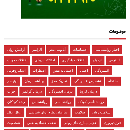
موضوعات
اخبار روانشناسی
احساسات
آناتومی مغز
آلزایمر
آرامش روان
استرس
ازدواج
اختلالات یادگیری
اختلالات روانی
اختلالات خواب
افسردگی
اعتیاد
اعتماد به نفس
اضطراب
اسکیزوفرنی
حافظه
تشخیص افسردگی
تحریک مغز
بهداشت روان
اوتیسم
درمان کرونا
درمان افسردگی
درمان آلزایمر
خواب
روانشناسی کودک
روانشناسی
روانشناس
رشد کودکان
سلامت روان
سلامت
سازمان نظام روان شناسی
زوال عقل
فرزندپروری
علایم بیماری های روانی
ضعف اعتماد به نفس
شخصیت