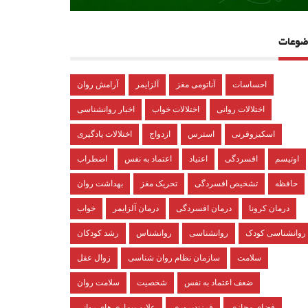
ضوعات
احساسات
آناتومی مغز
آلزایمر
آرامش روان
اختلالات روانی
اختلالات خواب
اخبار روانشناسی
اسکیزوفرنی
استرس
ازدواج
اختلالات یادگیری
اوتیسم
افسردگی
اعتیاد
اعتماد به نفس
اضطراب
حافظه
تشخیص افسردگی
تحریک مغز
بهداشت روان
درمان کرونا
درمان افسردگی
درمان آلزایمر
خواب
روانشناسی کودک
روانشناسی
روانشناس
رشد کودکان
سلامت
سازمان نظام روان شناسی
زوال عقل
ضعف اعتماد به نفس
شخصیت
سلامت روان
فضای مجازی
فرزندپروری
علایم بیماری های روانی