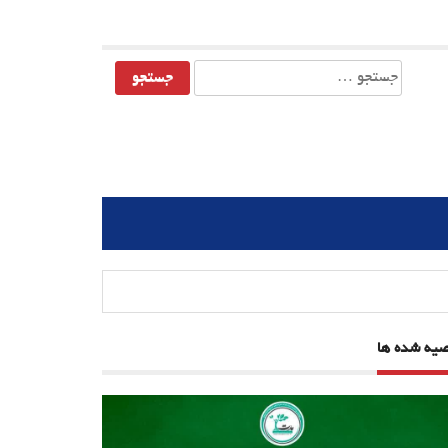
جستجو
برای:
صیه شده ها