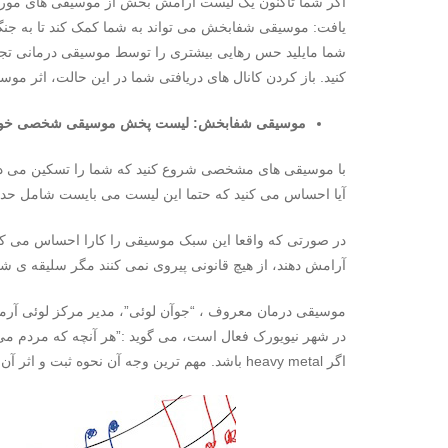
اگر شما تاکنون یک لیست آرامش بخش از موسیقی های مورد ع
یافت: موسیقی شفابخش می تواند به شما کمک کند تا به جنگ ا
شما مایلید حس رهایی بیشتری را توسط موسیقی درمانی تجرب
کنید. باز کردن کانال های دریافتی شما در این حالت، اثر مو
موسیقی شفابخش: لیست پخش موسیقی شخصی خود ر
با موسیقی های مشخصی شروع کنید که شما را تسکین می دهند
آیا احساس می کنید که حتما این لیست می بایست شامل حدا
در صورتی که واقعا این سبک موسیقی را کارا احساس می کنید
آرامش دهند، از هیچ قانونی پیروی نمی کنند مگر سلیقه ی 
موسیقی درمان معروف ، “جوآن لوئی”، مدیر مرکز لوئی آر
در شهر نیویورک فعال است، می گوید :”هر آنچه که مردم م
اگر heavy metal باشد. مهم ترین وجه آن نحوه ثبت و اثر آن در زندگی شماست.”