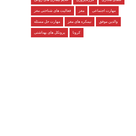
مهارت اجتماعی
مغز
فعالیت های شناختی مغز
والدین موفق
نیمکره های مغز
مهارت حل مسئله
کرونا
پروتکل های بهداشتی