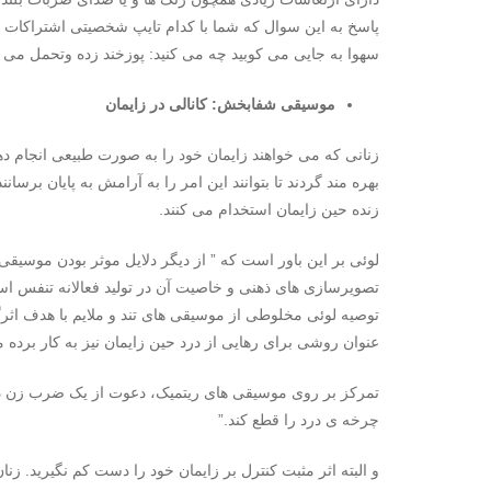
پاسخ به این سوال که شما با کدام تایپ شخصیتی اشتراکات بی
سهوا به جایی می کوبید چه می کنید: پوزخند زده وتحمل می کنی
موسیقی شفابخش: کانالی در زایمان
زنانی که می خواهند زایمان خود را به صورت طبیعی انجام د
بهره مند گردند تا بتوانند این امر را به آرامش به پایان بر
زنده حین زایمان استخدام می کنند.
لوئی بر این باور است که ” از دیگر دلایل موثر بودن موسی
تصویرسازی های ذهنی و خاصیت آن در تولید فعالانه تنفس ا
توصیه لوئی مخلوطی از موسیقی های تند و ملایم با هدف اثر
عنوان روشی برای رهایی از درد حین زایمان نیز به کار برده 
تمرکز بر روی موسیقی های ریتمیک، دعوت از یک ضرب زن دا
چرخه ی درد را قطع کند.”
و البته اثر مثبت کنترل بر زایمان خود را دست کم نگیرید. زنا